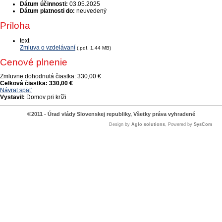
Dátum účinnosti:
03.05.2025
Dátum platnosti do:
neuvedený
Príloha
text
Zmluva o vzdelávaní
(.pdf, 1.44 MB)
Cenové plnenie
Zmluvne dohodnutá čiastka:
330,00 €
Celková čiastka:
330,00 €
Návrat späť
Vystavil:
Domov pri kríži
©2011 - Úrad vlády Slovenskej republiky, Všetky práva vyhradené
Design by
Aglo solutions
, Powered by
SysCom