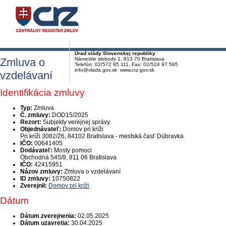
Úrad vlády Slovenskej republiky
Zmluva o
Námestie slobody 1, 813 70 Bratislava
Telefón: 02/572 95 111, Fax: 02/524 97 595
info@vlada.gov.sk www.crz.gov.sk
vzdelávaní
Identifikácia zmluvy
Typ:
Zmluva
Č. zmluvy:
DOD15/2025
Rezort:
Subjekty verejnej správy
Objednávateľ:
Domov pri kríži
Pri kríži 3082/26, 84102 Bratislava - mestská časť Dúbravka
IČO:
00641405
Dodávateľ:
Mosty pomoci
Obchodná 545/9, 811 06 Bratislava
IČO:
42415951
Názov zmluvy:
Zmluva o vzdelávaní
ID zmluvy:
10750822
Zverejnil:
Domov pri kríži
Dátum
Dátum zverejnenia:
02.05.2025
Dátum uzavretia:
30.04.2025