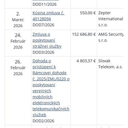
DOD11/2026
Kúpna zmluva č.
550,00 €
Zepter
2.
40128094
International,
Marec
DOD7/2026
s.r.o.
2026
Zmluva o
152 686,80 €
AMG Security
24.
poskytovaní
s.r.o.
Február
strážnej služby
2026
DOD3/2026
Dohoda o
4 803,37 €
Slovak
26.
pristúpení k
Telekom, a.s.
Február
Rámcovej dohode
2026
č. 2025/ZML/0220 o
poskytovaní
verejných
mobilných
elektronických
telekomunikačných
služieb
DOD2/2026