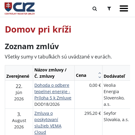
Domov pri kríži
Zoznam zmlúv
Všetky sumy v tabuľkách sú uvádzané v eurách.
Názov zmluvy /
Cena
Zverejnené
Č. zmluvy
Dodávateľ
Dohoda o odbere
0,00 €
Veolia
22.
tepelnej energie -
Energia
Jún
Príloha 5 k Zmluve
Slovensko,
2026
DOD18/2026
a.s.
Zmluva o
295,20 €
Seyfor
3.
poskytovaní
Slovakia, a.s.
August
služieb VEMA
2026
Cloud