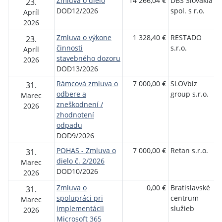
Zmluva o dielo
14 266,04 €
DBS Slovakia
23.
DOD12/2026
spol. s r.o.
Apríl
2026
Zmluva o výkone
1 328,40 €
RESTADO
23.
činnosti
s.r.o.
Apríl
stavebného dozoru
2026
DOD13/2026
Rámcová zmluva o
7 000,00 €
SLOVbiz
31.
odbere a
group s.r.o.
Marec
zneškodnení /
2026
zhodnotení
odpadu
DOD9/2026
POHAS - Zmluva o
7 000,00 €
Retan s.r.o.
31.
dielo č. 2/2026
Marec
DOD10/2026
2026
Zmluva o
0,00 €
Bratislavské
31.
spolupráci pri
centrum
Marec
implementácii
služieb
2026
Microsoft 365