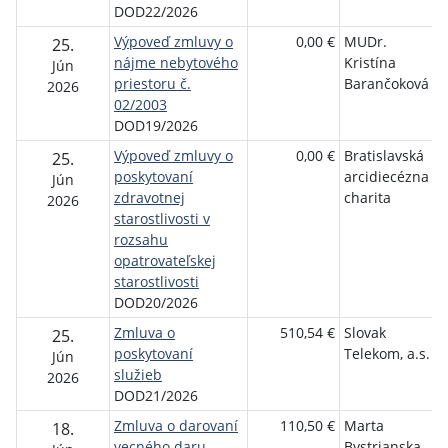
DOD22/2026
Výpoveď zmluvy o
0,00 €
MUDr.
25.
nájme nebytového
Kristína
Jún
priestoru č.
Barančoková
2026
02/2003
DOD19/2026
Výpoveď zmluvy o
0,00 €
Bratislavská
25.
poskytovaní
arcidiecézna
Jún
zdravotnej
charita
2026
starostlivosti v
rozsahu
opatrovateľskej
starostlivosti
DOD20/2026
Zmluva o
510,54 €
Slovak
25.
poskytovaní
Telekom, a.s.
Jún
služieb
2026
DOD21/2026
Zmluva o darovaní
110,50 €
Marta
18.
vecného daru
Bystrianska