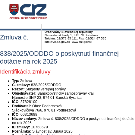
Úrad vlády Slovenskej republiky
Zmluva č.
Námestie slobody 1, 813 70 Bratislava
Telefón: 02/572 95 111, Fax: 02/524 97 595
info@vlada.gov.sk www.crz.gov.sk
838/2025/ODDDO o poskytnutí finančnej
dotácie na rok 2025
Identifikácia zmluvy
Typ:
Zmluva
Č. zmluvy:
838/2025/ODDDO
Rezort:
Subjekty verejnej správy
Objednávateľ:
Banskobystrický samosprávny kraj
Námestie SNP 23, 974 01 Banská Bystrica
IČO:
37828100
Dodávateľ:
Obec Podbrezová
Sládkovičova 76/6, 976 81 Podbrezová
IČO:
00313688
Názov zmluvy:
Zmluva č. 838/2025/ODDDO o poskytnutí finančnej dotácie
na rok 2025
ID zmluvy:
10768679
Poznámka:
Slávnosť sv. Juraja 2025