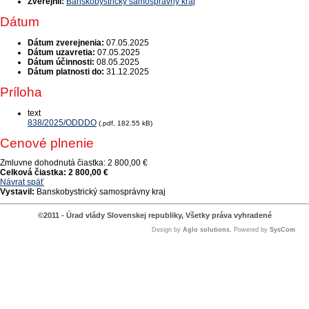
Zverejnil:
Banskobystrický samosprávny kraj
Dátum
Dátum zverejnenia:
07.05.2025
Dátum uzavretia:
07.05.2025
Dátum účinnosti:
08.05.2025
Dátum platnosti do:
31.12.2025
Príloha
text
838/2025/ODDDO
(.pdf, 182.55 kB)
Cenové plnenie
Zmluvne dohodnutá čiastka:
2 800,00 €
Celková čiastka:
2 800,00 €
Návrat späť
Vystavil:
Banskobystrický samosprávny kraj
©2011 - Úrad vlády Slovenskej republiky, Všetky práva vyhradené
Design by
Aglo solutions
, Powered by
SysCom