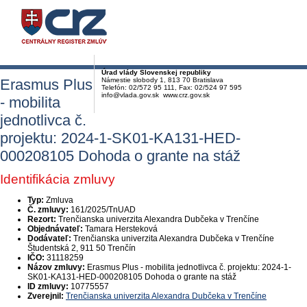
Úrad vlády Slovenskej republiky
Erasmus Plus
Námestie slobody 1, 813 70 Bratislava
Telefón: 02/572 95 111, Fax: 02/524 97 595
info@vlada.gov.sk www.crz.gov.sk
- mobilita
jednotlivca č.
projektu: 2024-1-SK01-KA131-HED-
000208105 Dohoda o grante na stáž
Identifikácia zmluvy
Typ:
Zmluva
Č. zmluvy:
161/2025/TnUAD
Rezort:
Trenčianska univerzita Alexandra Dubčeka v Trenčíne
Objednávateľ:
Tamara Hersteková
Dodávateľ:
Trenčianska univerzita Alexandra Dubčeka v Trenčíne
Študentská 2, 911 50 Trenčín
IČO:
31118259
Názov zmluvy:
Erasmus Plus - mobilita jednotlivca č. projektu: 2024-1-
SK01-KA131-HED-000208105 Dohoda o grante na stáž
ID zmluvy:
10775557
Zverejnil:
Trenčianska univerzita Alexandra Dubčeka v Trenčíne