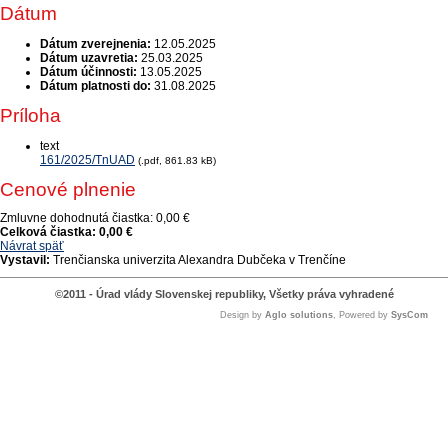
Dátum
Dátum zverejnenia:
12.05.2025
Dátum uzavretia:
25.03.2025
Dátum účinnosti:
13.05.2025
Dátum platnosti do:
31.08.2025
Príloha
text
161/2025/TnUAD
(.pdf, 861.83 kB)
Cenové plnenie
Zmluvne dohodnutá čiastka:
0,00 €
Celková čiastka:
0,00 €
Návrat späť
Vystavil:
Trenčianska univerzita Alexandra Dubčeka v Trenčíne
©2011 - Úrad vlády Slovenskej republiky, Všetky práva vyhradené
Design by
Aglo solutions
, Powered by
SysCom