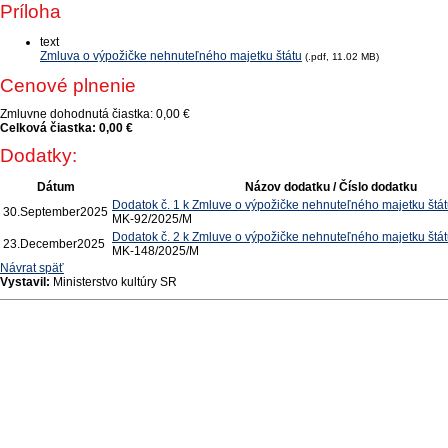
Príloha
text
Zmluva o výpožičke nehnuteľného majetku štátu
(.pdf, 11.02 MB)
Cenové plnenie
Zmluvne dohodnutá čiastka:
0,00 €
Celková čiastka:
0,00 €
Dodatky:
Dátum
Názov dodatku / Číslo dodatku
Dodatok č. 1 k Zmluve o výpožičke nehnuteľného majetku štá
30.
September
2025
MK-92/2025/M
Dodatok č. 2 k Zmluve o výpožičke nehnuteľného majetku štá
23.
December
2025
MK-148/2025/M
Návrat späť
Vystavil:
Ministerstvo kultúry SR