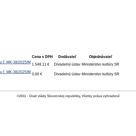
Cena s DPH
Dodávateľ
Objednávateľ
tu č. MK-38/2025/M
1 548,11 €
Divadelný ústav
Ministerstvo kultúry SR
tu č. MK-38/2025/M
0,00 €
Divadelný ústav
Ministerstvo kultúry SR
©2011 - Úrad vlády Slovenskej republiky, Všetky práva vyhradené