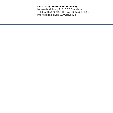
Úrad vlády Slovenskej republiky
Námestie slobody 1, 813 70 Bratislava
Telefón: 02/572 95 111, Fax: 02/524 97 595
info@vlada.gov.sk www.crz.gov.sk