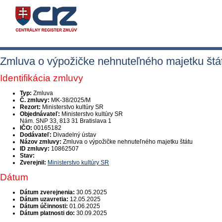
Zmluva o výpožičke nehnuteľného majetku štá
Identifikácia zmluvy
Typ:
Zmluva
Č. zmluvy:
MK-38/2025/M
Rezort:
Ministerstvo kultúry SR
Objednávateľ:
Ministerstvo kultúry SR
Nám. SNP 33, 813 31 Bratislava 1
IČO:
00165182
Dodávateľ:
Divadelný ústav
Názov zmluvy:
Zmluva o výpožičke nehnuteľného majetku štátu
ID zmluvy:
10862507
Stav:
Zverejnil:
Ministerstvo kultúry SR
Dátum
Dátum zverejnenia:
30.05.2025
Dátum uzavretia:
12.05.2025
Dátum účinnosti:
01.06.2025
Dátum platnosti do:
30.09.2025