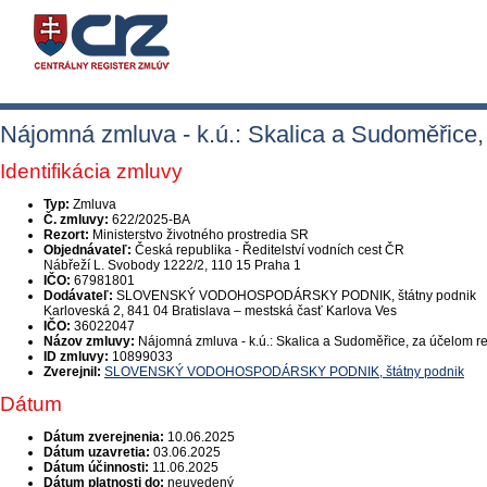
Nájomná zmluva - k.ú.: Skalica a Sudoměřice, 
Identifikácia zmluvy
Typ:
Zmluva
Č. zmluvy:
622/2025-BA
Rezort:
Ministerstvo životného prostredia SR
Objednávateľ:
Česká republika - Ředitelství vodních cest ČR
Nábřeží L. Svobody 1222/2, 110 15 Praha 1
IČO:
67981801
Dodávateľ:
SLOVENSKÝ VODOHOSPODÁRSKY PODNIK, štátny podnik
Karloveská 2, 841 04 Bratislava – mestská časť Karlova Ves
IČO:
36022047
Názov zmluvy:
Nájomná zmluva - k.ú.: Skalica a Sudoměřice, za účelom rea
ID zmluvy:
10899033
Zverejnil:
SLOVENSKÝ VODOHOSPODÁRSKY PODNIK, štátny podnik
Dátum
Dátum zverejnenia:
10.06.2025
Dátum uzavretia:
03.06.2025
Dátum účinnosti:
11.06.2025
Dátum platnosti do:
neuvedený