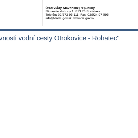
Úrad vlády Slovenskej republiky
Námestie slobody 1, 813 70 Bratislava
Telefón: 02/572 95 111, Fax: 02/524 97 595
info@vlada.gov.sk www.crz.gov.sk
vnosti vodní cesty Otrokovice - Rohatec"