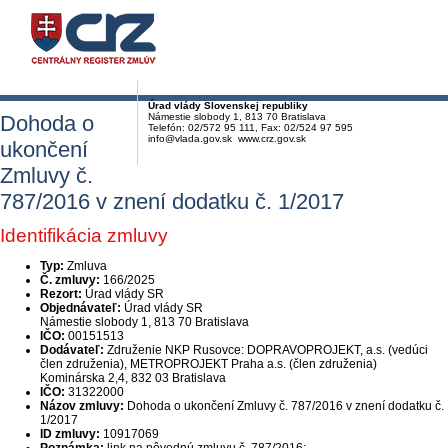
Úrad vlády Slovenskej republiky
Dohoda o
Námestie slobody 1, 813 70 Bratislava
Telefón: 02/572 95 111, Fax: 02/524 97 595
info@vlada.gov.sk www.crz.gov.sk
ukončení
Zmluvy č.
787/2016 v znení dodatku č. 1/2017
Identifikácia zmluvy
Typ:
Zmluva
Č. zmluvy:
166/2025
Rezort:
Úrad vlády SR
Objednávateľ:
Úrad vlády SR
Námestie slobody 1, 813 70 Bratislava
IČO:
00151513
Dodávateľ:
Združenie NKP Rusovce: DOPRAVOPROJEKT, a.s. (vedúci
člen združenia), METROPROJEKT Praha a.s. (člen združenia)
Kominárska 2,4, 832 03 Bratislava
IČO:
31322000
Názov zmluvy:
Dohoda o ukončení Zmluvy č. 787/2016 v znení dodatku č.
1/2017
ID zmluvy:
10917069