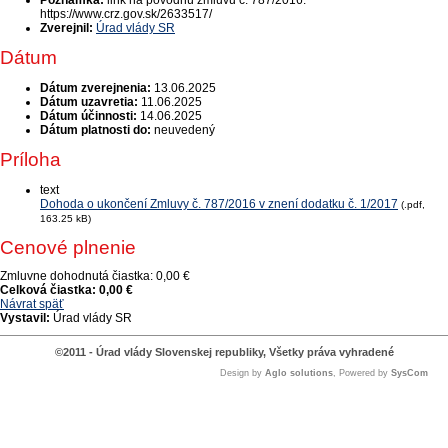
Poznámka:
link na pôvodnú zmluvu č. 787/2016:
https://www.crz.gov.sk/2633517/
Zverejnil:
Úrad vlády SR
Dátum
Dátum zverejnenia:
13.06.2025
Dátum uzavretia:
11.06.2025
Dátum účinnosti:
14.06.2025
Dátum platnosti do:
neuvedený
Príloha
text
Dohoda o ukončení Zmluvy č. 787/2016 v znení dodatku č. 1/2017
(.pdf,
163.25 kB)
Cenové plnenie
Zmluvne dohodnutá čiastka:
0,00 €
Celková čiastka:
0,00 €
Návrat späť
Vystavil:
Úrad vlády SR
©2011 - Úrad vlády Slovenskej republiky, Všetky práva vyhradené
Design by
Aglo solutions
, Powered by
SysCom