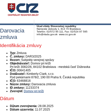
Úrad vlády Slovenskej republiky
Darovacia
Námestie slobody 1, 813 70 Bratislava
Telefón: 02/572 95 111, Fax: 02/524 97 595
info@vlada.gov.sk www.crz.gov.sk
zmluva
Identifikácia zmluvy
Typ:
Zmluva
Č. zmluvy:
DAR3/2025
Rezort:
Subjekty verejnej správy
Objednávateľ:
Domov pri kríži
Pri kríži 3082/26, 84102 Bratislava - mestská časť Dúbravka
IČO:
00641405
Dodávateľ:
Kimberly-Clark, s.r.o.
Pod pekárnami 878/2, 190 00 Praha 9, Česká republika
IČO:
63468816
Názov zmluvy:
Darovacia zmluva
ID zmluvy:
11233374
Zverejnil:
Domov pri kríži
Dátum
Dátum zverejnenia:
28.08.2025
Dátum uzavretia:
11.07.2025