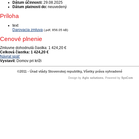
Dátum účinnosti:
29.08.2025
Dátum platnosti do:
neuvedený
Príloha
text
Darovacia zmluva
(.pdf, 856.05 kB)
Cenové plnenie
Zmluvne dohodnutá čiastka:
1 424,20 €
Celková čiastka:
1 424,20 €
Návrat späť
Vystavil:
Domov pri kríži
©2011 - Úrad vlády Slovenskej republiky, Všetky práva vyhradené
Design by
Aglo solutions
, Powered by
SysCom