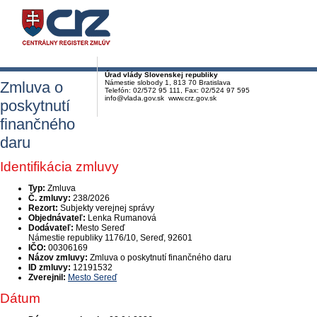
Úrad vlády Slovenskej republiky
Zmluva o
Námestie slobody 1, 813 70 Bratislava
Telefón: 02/572 95 111, Fax: 02/524 97 595
info@vlada.gov.sk www.crz.gov.sk
poskytnutí
finančného
daru
Identifikácia zmluvy
Typ:
Zmluva
Č. zmluvy:
238/2026
Rezort:
Subjekty verejnej správy
Objednávateľ:
Lenka Rumanová
Dodávateľ:
Mesto Sereď
Námestie republiky 1176/10, Sereď, 92601
IČO:
00306169
Názov zmluvy:
Zmluva o poskytnutí finančného daru
ID zmluvy:
12191532
Zverejnil:
Mesto Sereď
Dátum