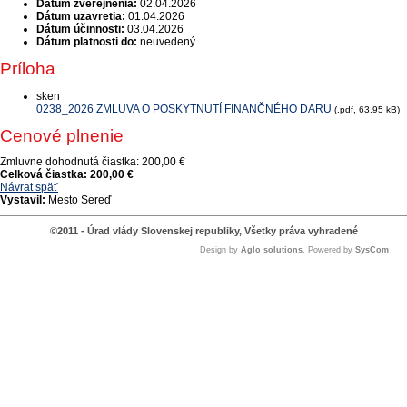
Dátum zverejnenia:
02.04.2026
Dátum uzavretia:
01.04.2026
Dátum účinnosti:
03.04.2026
Dátum platnosti do:
neuvedený
Príloha
sken
0238_2026 ZMLUVA O POSKYTNUTÍ FINANČNÉHO DARU
(.pdf, 63.95 kB)
Cenové plnenie
Zmluvne dohodnutá čiastka:
200,00 €
Celková čiastka:
200,00 €
Návrat späť
Vystavil:
Mesto Sereď
©2011 - Úrad vlády Slovenskej republiky, Všetky práva vyhradené
Design by
Aglo solutions
, Powered by
SysCom