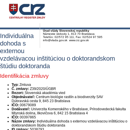
Úrad vlády Slovenskej republiky
Individuálna
Námestie slobody 1, 813 70 Bratislava
Telefón: 02/572 95 111, Fax: 02/524 97 595
info@vlada.gov.sk www.crz.gov.sk
dohoda s
externou
vzdelávacou inštitúciou o doktorandskom
štúdiu doktoranda
Identifikácia zmluvy
Typ:
Zmluva
Č. zmluvy:
Z39/2020/ÚGBR
Rezort:
Slovenská akadémia vied
Objednávateľ:
Centrum biológie rastlín a biodiverzity SAV
Dúbravská cesta 9, 845 23 Bratislava
IČO:
00679089
Dodávateľ:
Univerzita Komenského v Bratislave, Prírodovedecká fakulta
Mlynská dolina, Ilkovičova 6, 842 15 Bratislava 4
IČO:
00397865
Názov zmluvy:
Individuálna dohoda s externou vzdelávacou inštitúciou o
doktorandskom štúdiu doktoranda
ID zmluvy:
5038793