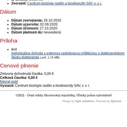
Zverejnil:
Centrum biológie rastlín a biodiverzity SAV, v. v. i.
Dátum
Dátum zverejnenia:
26.10.2020
Dátum uzavretia:
02.09.2020
Dátum účinnosti:
27.10.2020
Dátum platnosti do:
neuvedený
Príloha
text
Individuálna dohoda s externou vzdelávacou inštitúciou o doktorandskom
štúdiu doktoranda
(.pdf, 1.15 MB)
Cenové plnenie
Zmluvne dohodnutá čiastka:
0,00 €
Celková čiastka:
0,00 €
Návrat späť
Vystavil:
Centrum biológie rastlín a biodiverzity SAV, v. v. i.
©2011 - Úrad vlády Slovenskej republiky, Všetky práva vyhradené
Design by
Aglo solutions
, Powered by
SysCom