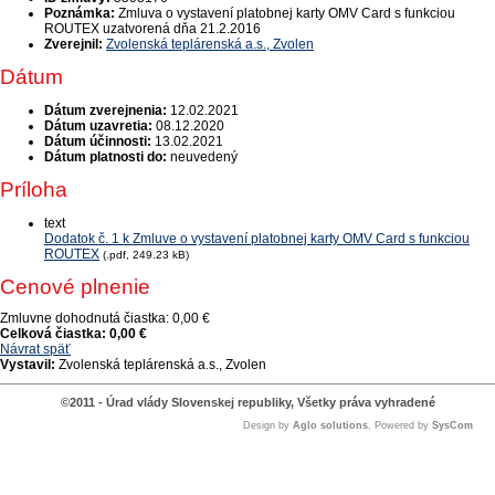
Poznámka:
Zmluva o vystavení platobnej karty OMV Card s funkciou
ROUTEX uzatvorená dňa 21.2.2016
Zverejnil:
Zvolenská teplárenská a.s., Zvolen
Dátum
Dátum zverejnenia:
12.02.2021
Dátum uzavretia:
08.12.2020
Dátum účinnosti:
13.02.2021
Dátum platnosti do:
neuvedený
Príloha
text
Dodatok č. 1 k Zmluve o vystavení platobnej karty OMV Card s funkciou
ROUTEX
(.pdf, 249.23 kB)
Cenové plnenie
Zmluvne dohodnutá čiastka:
0,00 €
Celková čiastka:
0,00 €
Návrat späť
Vystavil:
Zvolenská teplárenská a.s., Zvolen
©2011 - Úrad vlády Slovenskej republiky, Všetky práva vyhradené
Design by
Aglo solutions
, Powered by
SysCom