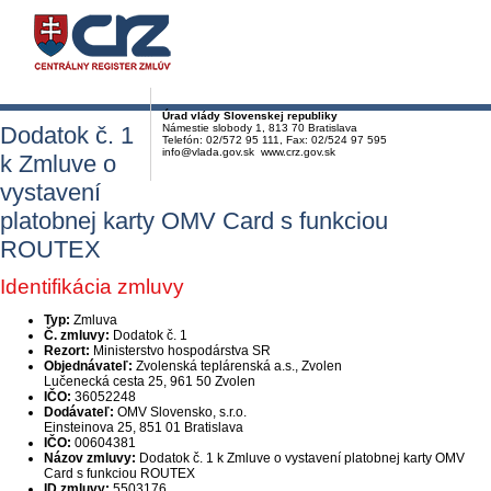
Úrad vlády Slovenskej republiky
Dodatok č. 1
Námestie slobody 1, 813 70 Bratislava
Telefón: 02/572 95 111, Fax: 02/524 97 595
info@vlada.gov.sk www.crz.gov.sk
k Zmluve o
vystavení
platobnej karty OMV Card s funkciou
ROUTEX
Identifikácia zmluvy
Typ:
Zmluva
Č. zmluvy:
Dodatok č. 1
Rezort:
Ministerstvo hospodárstva SR
Objednávateľ:
Zvolenská teplárenská a.s., Zvolen
Lučenecká cesta 25, 961 50 Zvolen
IČO:
36052248
Dodávateľ:
OMV Slovensko, s.r.o.
Einsteinova 25, 851 01 Bratislava
IČO:
00604381
Názov zmluvy:
Dodatok č. 1 k Zmluve o vystavení platobnej karty OMV
Card s funkciou ROUTEX
ID zmluvy:
5503176