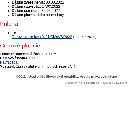
Dátum zverejnenia:
30.03.2022
Dátum uzavretia:
17.03.2022
Dátum účinnosti:
31.03.2022
Dátum platnosti do:
neuvedený
Príloha
text
Darovacia zmluva č. 21/OMaVS/2022
(.pdf, 767.26 kB)
Cenové plnenie
Zmluvne dohodnutá čiastka:
0,00 €
Celková čiastka:
0,00 €
Návrat späť
Vystavil:
Správa štátnych hmotných rezerv SR
©2011 - Úrad vlády Slovenskej republiky, Všetky práva vyhradené
Design by
Aglo solutions
, Powered by
SysCom