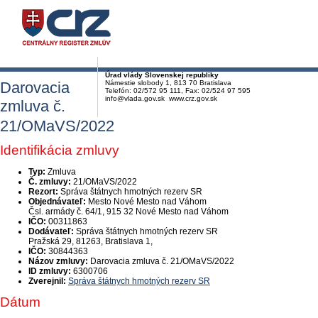
Úrad vlády Slovenskej republiky
Darovacia
Námestie slobody 1, 813 70 Bratislava
Telefón: 02/572 95 111, Fax: 02/524 97 595
info@vlada.gov.sk www.crz.gov.sk
zmluva č.
21/OMaVS/2022
Identifikácia zmluvy
Typ:
Zmluva
Č. zmluvy:
21/OMaVS/2022
Rezort:
Správa štátnych hmotných rezerv SR
Objednávateľ:
Mesto Nové Mesto nad Váhom
Čsl. armády č. 64/1, 915 32 Nové Mesto nad Váhom
IČO:
00311863
Dodávateľ:
Správa štátnych hmotných rezerv SR
Pražská 29, 81263, Bratislava 1,
IČO:
30844363
Názov zmluvy:
Darovacia zmluva č. 21/OMaVS/2022
ID zmluvy:
6300706
Zverejnil:
Správa štátnych hmotných rezerv SR
Dátum