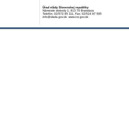
Úrad vlády Slovenskej republiky
Námestie slobody 1, 813 70 Bratislava
Telefón: 02/572 95 111, Fax: 02/524 97 595
info@vlada.gov.sk www.crz.gov.sk