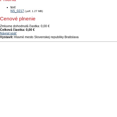
text
NS_0217
(.pdf, 1.27 MB)
Cenové plnenie
Zmluvne dohodnutá čiastka:
0,00 €
Celková čiastka:
0,00 €
Návrat späť
Vystavil:
Hlavné mesto Slovenskej republiky Bratislava