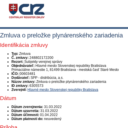
Zmluva o preložke plynárenského zariadenia
Identifikácia zmluvy
Typ:
Zmluva
Č. zmluvy:
248802172200
Rezort:
Subjekty verejnej správy
Objednávateľ:
Hlavné mesto Slovenskej republiky Bratislava
Primaciálne námestie 1, 81499 Bratislava - mestská časť Staré Mesto
IČO:
00603481
Dodávateľ:
SPP - distribúcia, a.s.
Názov zmluvy:
Zmluva o preložke plynárenského zariadenia
ID zmluvy:
6305573
Zverejnil:
Hlavné mesto Slovenskej republiky Bratislava
Dátum
Dátum zverejnenia:
31.03.2022
Dátum uzavretia:
31.03.2022
Dátum účinnosti:
01.04.2022
Dátum platnosti do:
neuvedený
Príloha