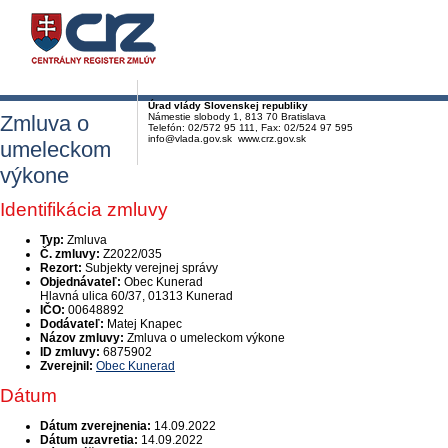
Úrad vlády Slovenskej republiky
Zmluva o
Námestie slobody 1, 813 70 Bratislava
Telefón: 02/572 95 111, Fax: 02/524 97 595
info@vlada.gov.sk www.crz.gov.sk
umeleckom
výkone
Identifikácia zmluvy
Typ:
Zmluva
Č. zmluvy:
Z2022/035
Rezort:
Subjekty verejnej správy
Objednávateľ:
Obec Kunerad
Hlavná ulica 60/37, 01313 Kunerad
IČO:
00648892
Dodávateľ:
Matej Knapec
Názov zmluvy:
Zmluva o umeleckom výkone
ID zmluvy:
6875902
Zverejnil:
Obec Kunerad
Dátum
Dátum zverejnenia:
14.09.2022
Dátum uzavretia:
14.09.2022