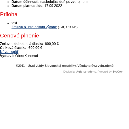
Dátum účinnosti:
nasledujúci deň po zverejnení
Dátum platnosti do:
17.09.2022
Príloha
text
Zmluva o umeleckom výkone
(.pdf, 1.11 MB)
Cenové plnenie
Zmluvne dohodnutá čiastka:
600,00 €
Celková čiastka:
600,00 €
Návrat späť
Vystavil:
Obec Kunerad
©2011 - Úrad vlády Slovenskej republiky, Všetky práva vyhradené
Design by
Aglo solutions
, Powered by
SysCom