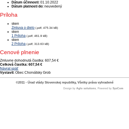
Dátum účinnosti:
01.10.2022
Dátum platnosti do:
neuvedený
Príloha
sken
Zmluva o dielo
(.pdf, 475.34 kB)
sken
1 Príloha
(.pdf, 461.9 kB)
sken
2 Príloha
(.pdf, 313.63 kB)
Cenové plnenie
Zmluvne dohodnutá čiastka:
607,54 €
Celková čiastka:
607,54 €
Návrat späť
Vystavil:
Obec Chorvátsky Grob
©2011 - Úrad vlády Slovenskej republiky, Všetky práva vyhradené
Design by
Aglo solutions
, Powered by
SysCom