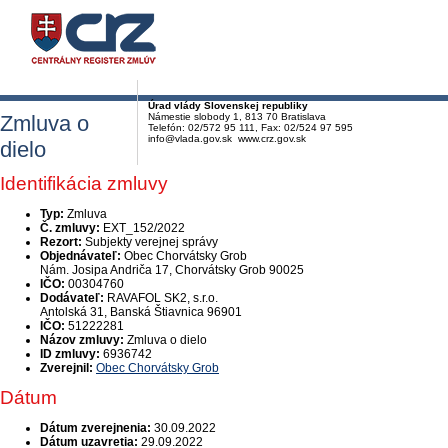
Úrad vlády Slovenskej republiky
Zmluva o
Námestie slobody 1, 813 70 Bratislava
Telefón: 02/572 95 111, Fax: 02/524 97 595
info@vlada.gov.sk www.crz.gov.sk
dielo
Identifikácia zmluvy
Typ:
Zmluva
Č. zmluvy:
EXT_152/2022
Rezort:
Subjekty verejnej správy
Objednávateľ:
Obec Chorvátsky Grob
Nám. Josipa Andriča 17, Chorvátsky Grob 90025
IČO:
00304760
Dodávateľ:
RAVAFOL SK2, s.r.o.
Antolská 31, Banská Štiavnica 96901
IČO:
51222281
Názov zmluvy:
Zmluva o dielo
ID zmluvy:
6936742
Zverejnil:
Obec Chorvátsky Grob
Dátum
Dátum zverejnenia:
30.09.2022
Dátum uzavretia:
29.09.2022