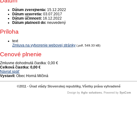
Dátum
Dátum zverejnenia:
15.12.2022
Dátum uzavretia:
03.07.2017
Dátum účinnosti:
16.12.2022
Dátum platnosti do:
neuvedený
Príloha
text
Zmluva na vytvorenie webovej stránky
(.pdf, 549.33 kB)
Cenové plnenie
Zmluvne dohodnutá čiastka:
0,00 €
Celková čiastka:
0,00 €
Návrat späť
Vystavil:
Obec Horná Mičiná
©2011 - Úrad vlády Slovenskej republiky, Všetky práva vyhradené
Design by
Aglo solutions
, Powered by
SysCom