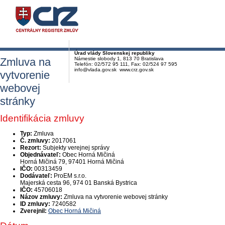
Úrad vlády Slovenskej republiky
Zmluva na
Námestie slobody 1, 813 70 Bratislava
Telefón: 02/572 95 111, Fax: 02/524 97 595
info@vlada.gov.sk www.crz.gov.sk
vytvorenie
webovej
stránky
Identifikácia zmluvy
Typ:
Zmluva
Č. zmluvy:
2017061
Rezort:
Subjekty verejnej správy
Objednávateľ:
Obec Horná Mičiná
Horná Mičiná 79, 97401 Horná Mičiná
IČO:
00313459
Dodávateľ:
ProEM s.r.o.
Majerská cesta 96, 974 01 Banská Bystrica
IČO:
45706018
Názov zmluvy:
Zmluva na vytvorenie webovej stránky
ID zmluvy:
7240582
Zverejnil:
Obec Horná Mičiná