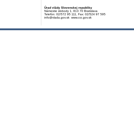
Úrad vlády Slovenskej republiky
Námestie slobody 1, 813 70 Bratislava
Telefón: 02/572 95 111, Fax: 02/524 97 595
info@vlada.gov.sk www.crz.gov.sk