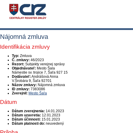
Nájomná zmluva
Identifikácia zmluvy
Typ:
Zmluva
Č. zmluvy:
46/2023
Rezort:
Subjekty verejnej správy
Objednávateľ:
Mesto Šala
Námestie sv. trojice 7, Šaľa 927 15
Dodávateľ:
Andrášová Anna
V.Šrobára 9, Šaľa 92701
Názov zmluvy:
Nájomná zmluva
ID zmluvy:
7383086
Zverejnil:
Mesto Šaľa
Dátum
Dátum zverejnenia:
14.01.2023
Dátum uzavretia:
12.01.2023
Dátum účinnosti:
15.01.2023
Dátum platnosti do:
neuvedený
Príloha