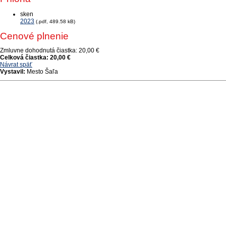
sken
2023
(.pdf, 489.58 kB)
Cenové plnenie
Zmluvne dohodnutá čiastka:
20,00 €
Celková čiastka:
20,00 €
Návrat späť
Vystavil:
Mesto Šaľa