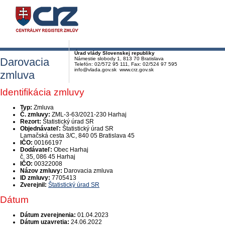
Úrad vlády Slovenskej republiky
Darovacia
Námestie slobody 1, 813 70 Bratislava
Telefón: 02/572 95 111, Fax: 02/524 97 595
info@vlada.gov.sk www.crz.gov.sk
zmluva
Identifikácia zmluvy
Typ:
Zmluva
Č. zmluvy:
ZML-3-63/2021-230 Harhaj
Rezort:
Štatistický úrad SR
Objednávateľ:
Štatistický úrad SR
Lamačská cesta 3/C, 840 05 Bratislava 45
IČO:
00166197
Dodávateľ:
Obec Harhaj
č. 35, 086 45 Harhaj
IČO:
00322008
Názov zmluvy:
Darovacia zmluva
ID zmluvy:
7705413
Zverejnil:
Štatistický úrad SR
Dátum
Dátum zverejnenia:
01.04.2023
Dátum uzavretia:
24.06.2022