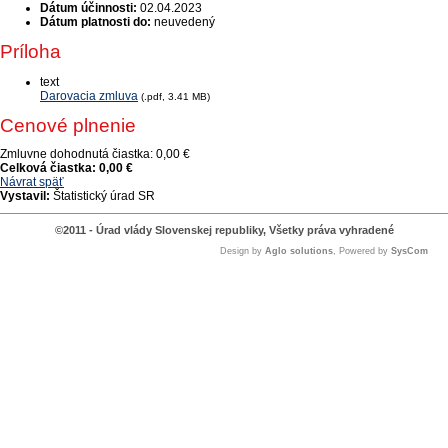
Dátum účinnosti:
02.04.2023
Dátum platnosti do:
neuvedený
Príloha
text
Darovacia zmluva
(.pdf, 3.41 MB)
Cenové plnenie
Zmluvne dohodnutá čiastka:
0,00 €
Celková čiastka:
0,00 €
Návrat späť
Vystavil:
Štatistický úrad SR
©2011 - Úrad vlády Slovenskej republiky, Všetky práva vyhradené
Design by
Aglo solutions
, Powered by
SysCom