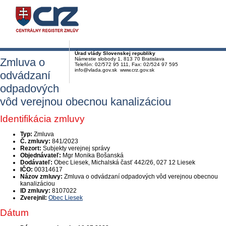
Úrad vlády Slovenskej republiky
Zmluva o
Námestie slobody 1, 813 70 Bratislava
Telefón: 02/572 95 111, Fax: 02/524 97 595
info@vlada.gov.sk www.crz.gov.sk
odvádzaní
odpadových
vôd verejnou obecnou kanalizáciou
Identifikácia zmluvy
Typ:
Zmluva
Č. zmluvy:
841/2023
Rezort:
Subjekty verejnej správy
Objednávateľ:
Mgr Monika Bošanská
Dodávateľ:
Obec Liesek, Michalská časť 442/26, 027 12 Liesek
IČO:
00314617
Názov zmluvy:
Zmluva o odvádzaní odpadových vôd verejnou obecnou
kanalizáciou
ID zmluvy:
8107022
Zverejnil:
Obec Liesek
Dátum