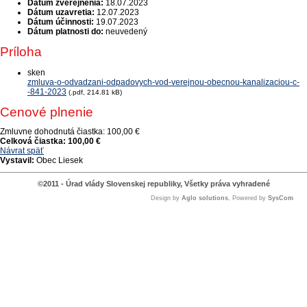
Dátum zverejnenia:
18.07.2023
Dátum uzavretia:
12.07.2023
Dátum účinnosti:
19.07.2023
Dátum platnosti do:
neuvedený
Príloha
sken
zmluva-o-odvadzani-odpadovych-vod-verejnou-obecnou-kanalizaciou-c-
-841-2023
(.pdf, 214.81 kB)
Cenové plnenie
Zmluvne dohodnutá čiastka:
100,00 €
Celková čiastka:
100,00 €
Návrat späť
Vystavil:
Obec Liesek
©2011 - Úrad vlády Slovenskej republiky, Všetky práva vyhradené
Design by
Aglo solutions
, Powered by
SysCom