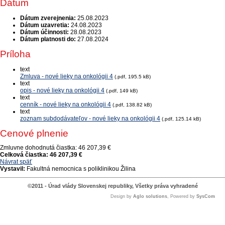
Dátum
Dátum zverejnenia:
25.08.2023
Dátum uzavretia:
24.08.2023
Dátum účinnosti:
28.08.2023
Dátum platnosti do:
27.08.2024
Príloha
text
Zmluva - nové lieky na onkológii 4
(.pdf, 195.5 kB)
text
opis - nové lieky na onkológii 4
(.pdf, 149 kB)
text
cenník - nové lieky na onkológii 4
(.pdf, 138.82 kB)
text
zoznam subdodávateľov - nové lieky na onkológii 4
(.pdf, 125.14 kB)
Cenové plnenie
Zmluvne dohodnutá čiastka:
46 207,39 €
Celková čiastka:
46 207,39 €
Návrat späť
Vystavil:
Fakultná nemocnica s poliklinikou Žilina
©2011 - Úrad vlády Slovenskej republiky, Všetky práva vyhradené
Design by
Aglo solutions
, Powered by
SysCom