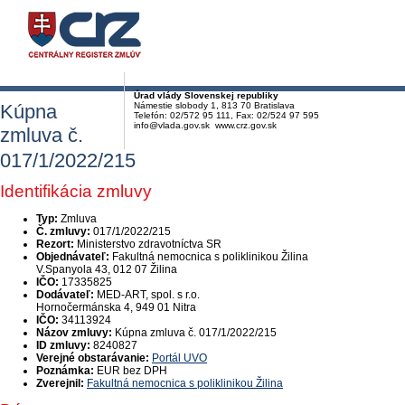
Úrad vlády Slovenskej republiky
Kúpna
Námestie slobody 1, 813 70 Bratislava
Telefón: 02/572 95 111, Fax: 02/524 97 595
info@vlada.gov.sk www.crz.gov.sk
zmluva č.
017/1/2022/215
Identifikácia zmluvy
Typ:
Zmluva
Č. zmluvy:
017/1/2022/215
Rezort:
Ministerstvo zdravotníctva SR
Objednávateľ:
Fakultná nemocnica s poliklinikou Žilina
V.Spanyola 43, 012 07 Žilina
IČO:
17335825
Dodávateľ:
MED-ART, spol. s r.o.
Hornočermánska 4, 949 01 Nitra
IČO:
34113924
Názov zmluvy:
Kúpna zmluva č. 017/1/2022/215
ID zmluvy:
8240827
Verejné obstarávanie:
Portál UVO
Poznámka:
EUR bez DPH
Zverejnil:
Fakultná nemocnica s poliklinikou Žilina