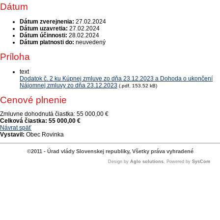
Dátum
Dátum zverejnenia:
27.02.2024
Dátum uzavretia:
27.02.2024
Dátum účinnosti:
28.02.2024
Dátum platnosti do:
neuvedený
Príloha
text
Dodatok č. 2 ku Kúpnej zmluve zo dňa 23.12.2023 a Dohoda o ukončení
Nájomnej zmluvy zo dňa 23.12.2023
(.pdf, 153.52 kB)
Cenové plnenie
Zmluvne dohodnutá čiastka:
55 000,00 €
Celková čiastka:
55 000,00 €
Návrat späť
Vystavil:
Obec Rovinka
©2011 - Úrad vlády Slovenskej republiky, Všetky práva vyhradené
Design by
Aglo solutions
, Powered by
SysCom