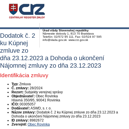
Úrad vlády Slovenskej republiky
Dodatok č. 2
Námestie slobody 1, 813 70 Bratislava
Telefón: 02/572 95 111, Fax: 02/524 97 595
info@vlada.gov.sk www.crz.gov.sk
ku Kúpnej
zmluve zo
dňa 23.12.2023 a Dohoda o ukončení
Nájomnej zmluvy zo dňa 23.12.2023
Identifikácia zmluvy
Typ:
Zmluva
Č. zmluvy:
28/2024
Rezort:
Subjekty verejnej správy
Objednávateľ:
Obec Rovinka
Hlavná 350/95, 90041 Rovinka
IČO:
00305057
Dodávateľ:
ASWD, s. r. o.
Názov zmluvy:
Dodatok č. 2 ku Kúpnej zmluve zo dňa 23.12.2023 a
Dohoda o ukončení Nájomnej zmluvy zo dňa 23.12.2023
ID zmluvy:
8982672
Zverejnil:
Obec Rovinka