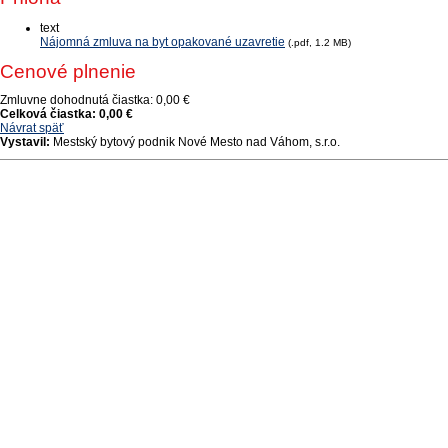
text
Nájomná zmluva na byt opakované uzavretie
(.pdf, 1.2 MB)
Cenové plnenie
Zmluvne dohodnutá čiastka:
0,00 €
Celková čiastka:
0,00 €
Návrat späť
Vystavil:
Mestský bytový podnik Nové Mesto nad Váhom, s.r.o.