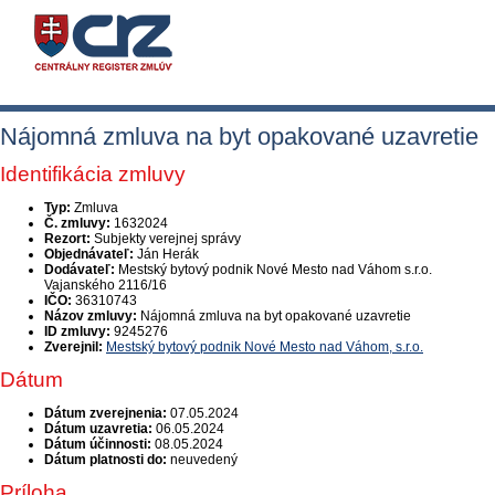
Nájomná zmluva na byt opakované uzavretie
Identifikácia zmluvy
Typ:
Zmluva
Č. zmluvy:
1632024
Rezort:
Subjekty verejnej správy
Objednávateľ:
Ján Herák
Dodávateľ:
Mestský bytový podnik Nové Mesto nad Váhom s.r.o.
Vajanského 2116/16
IČO:
36310743
Názov zmluvy:
Nájomná zmluva na byt opakované uzavretie
ID zmluvy:
9245276
Zverejnil:
Mestský bytový podnik Nové Mesto nad Váhom, s.r.o.
Dátum
Dátum zverejnenia:
07.05.2024
Dátum uzavretia:
06.05.2024
Dátum účinnosti:
08.05.2024
Dátum platnosti do:
neuvedený
Príloha