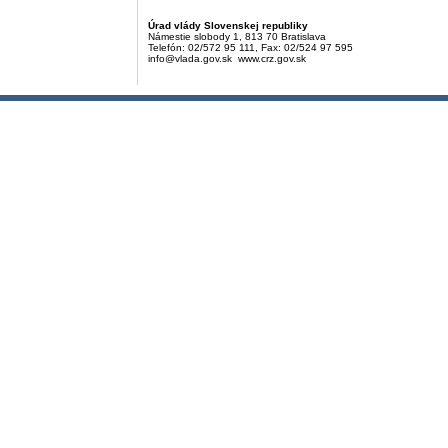
Úrad vlády Slovenskej republiky
Námestie slobody 1, 813 70 Bratislava
Telefón: 02/572 95 111, Fax: 02/524 97 595
info@vlada.gov.sk www.crz.gov.sk