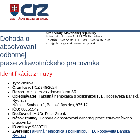
Úrad vlády Slovenskej republiky
Dohoda o
Námestie slobody 1, 813 70 Bratislava
Telefón: 02/572 95 111, Fax: 02/524 97 595
info@vlada.gov.sk www.crz.gov.sk
absolvovaní
odbornej
praxe zdravotníckeho pracovníka
Identifikácia zmluvy
Typ:
Zmluva
Č. zmluvy:
POZ 348/2024
Rezort:
Ministerstvo zdravotníctva SR
Objednávateľ:
Fakultná nemocnica s poliklinikou F. D. Roosevelta Banská
Bystrica
Nám. L. Svobodu 1, Banská Bystrica, 975 17
IČO:
00165549
Dodávateľ:
MUDr. Peter Strenk
Názov zmluvy:
Dohoda o absolvovaní odbornej praxe zdravotníckeho
pracovníka
ID zmluvy:
9389711
Zverejnil:
Fakultná nemocnica s poliklinikou F. D. Roosevelta Banská
Bystrica