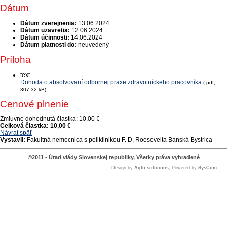
Dátum
Dátum zverejnenia:
13.06.2024
Dátum uzavretia:
12.06.2024
Dátum účinnosti:
14.06.2024
Dátum platnosti do:
neuvedený
Príloha
text
Dohoda o absolvovaní odbornej praxe zdravotníckeho pracovníka
(.pdf,
307.32 kB)
Cenové plnenie
Zmluvne dohodnutá čiastka:
10,00 €
Celková čiastka:
10,00 €
Návrat späť
Vystavil:
Fakultná nemocnica s poliklinikou F. D. Roosevelta Banská Bystrica
©2011 - Úrad vlády Slovenskej republiky, Všetky práva vyhradené
Design by
Aglo solutions
, Powered by
SysCom