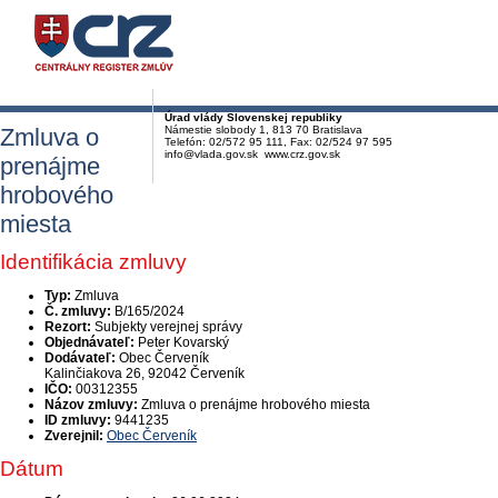
Úrad vlády Slovenskej republiky
Zmluva o
Námestie slobody 1, 813 70 Bratislava
Telefón: 02/572 95 111, Fax: 02/524 97 595
info@vlada.gov.sk www.crz.gov.sk
prenájme
hrobového
miesta
Identifikácia zmluvy
Typ:
Zmluva
Č. zmluvy:
B/165/2024
Rezort:
Subjekty verejnej správy
Objednávateľ:
Peter Kovarský
Dodávateľ:
Obec Červeník
Kalinčiakova 26, 92042 Červeník
IČO:
00312355
Názov zmluvy:
Zmluva o prenájme hrobového miesta
ID zmluvy:
9441235
Zverejnil:
Obec Červeník
Dátum