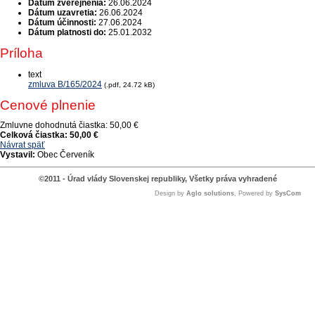
Dátum zverejnenia:
26.06.2024
Dátum uzavretia:
26.06.2024
Dátum účinnosti:
27.06.2024
Dátum platnosti do:
25.01.2032
Príloha
text
zmluva B/165/2024
(.pdf, 24.72 kB)
Cenové plnenie
Zmluvne dohodnutá čiastka:
50,00 €
Celková čiastka:
50,00 €
Návrat späť
Vystavil:
Obec Červeník
©2011 - Úrad vlády Slovenskej republiky, Všetky práva vyhradené
Design by
Aglo solutions
, Powered by
SysCom