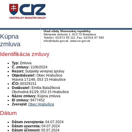
Úrad vlády Slovenskej republiky
Kúpna
Námestie slobody 1, 813 70 Bratislava
Telefón: 02/572 95 111, Fax: 02/524 97 595
info@vlada.gov.sk www.crz.gov.sk
zmluva
Identifikácia zmluvy
Typ:
Zmluva
Č. zmluvy:
1106/2024
Rezort:
Subjekty verejnej správy
Objednávateľ:
Obec Hrabušice
Hlavná 171/46, 053 15 Hrabušice
IČO:
00329151
Dodávateľ:
Emília Balažíková
Obchodná 81/29, 053 15 Hrabušice
Názov zmluvy:
Kúpna zmluva
ID zmluvy:
9477452
Zverejnil:
Obec Hrabušice
Dátum
Dátum zverejnenia:
04.07.2024
Dátum uzavretia:
04.07.2024
Dátum účinnosti:
05.07.2024