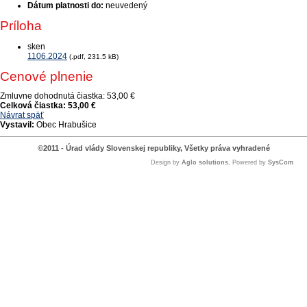
Dátum platnosti do:
neuvedený
Príloha
sken
1106.2024
(.pdf, 231.5 kB)
Cenové plnenie
Zmluvne dohodnutá čiastka:
53,00 €
Celková čiastka:
53,00 €
Návrat späť
Vystavil:
Obec Hrabušice
©2011 - Úrad vlády Slovenskej republiky, Všetky práva vyhradené
Design by
Aglo solutions
, Powered by
SysCom