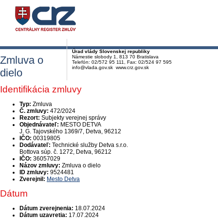
Úrad vlády Slovenskej republiky
Zmluva o
Námestie slobody 1, 813 70 Bratislava
Telefón: 02/572 95 111, Fax: 02/524 97 595
info@vlada.gov.sk www.crz.gov.sk
dielo
Identifikácia zmluvy
Typ:
Zmluva
Č. zmluvy:
472/2024
Rezort:
Subjekty verejnej správy
Objednávateľ:
MESTO DETVA
J. G. Tajovského 1369/7, Detva, 96212
IČO:
00319805
Dodávateľ:
Technické služby Detva s.r.o.
Bottova súp. č. 1272, Detva, 96212
IČO:
36057029
Názov zmluvy:
Zmluva o dielo
ID zmluvy:
9524481
Zverejnil:
Mesto Detva
Dátum
Dátum zverejnenia:
18.07.2024
Dátum uzavretia:
17.07.2024