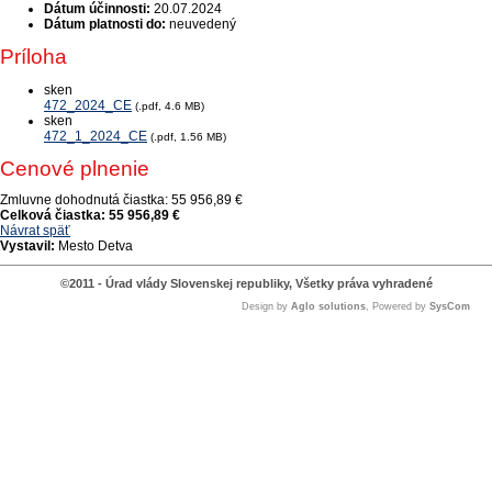
Dátum účinnosti:
20.07.2024
Dátum platnosti do:
neuvedený
Príloha
sken
472_2024_CE
(.pdf, 4.6 MB)
sken
472_1_2024_CE
(.pdf, 1.56 MB)
Cenové plnenie
Zmluvne dohodnutá čiastka:
55 956,89 €
Celková čiastka:
55 956,89 €
Návrat späť
Vystavil:
Mesto Detva
©2011 - Úrad vlády Slovenskej republiky, Všetky práva vyhradené
Design by
Aglo solutions
, Powered by
SysCom