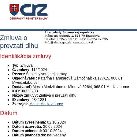
Úrad vlády Slovenskej republiky
Zmluva o
Námestie slobody 1, 813 70 Bratislava
Telefón: 02/572 95 111, Fax: 02/524 97 595
info@vlada.gov.sk www.crz.gov.sk
prevzatí dlhu
Identifikácia zmluvy
Typ:
Zmluva
Č. zmluvy:
115/2024
Rezort:
Subjekty verejnej správy
Objednávateľ:
Katarína Harakaľová, Zámočnáícka 177/15, 068 01
Mwedzilaborce
Dodávateľ:
Mesto Medzilaborce, Mierová 326/4, 068 01 Medzilaborce
IČO:
00323233
Názov zmluvy:
Zmluva o prevzatí dlhu
ID zmluvy:
9841281
Zverejnil:
Mesto Medzilaborce
Dátum
Dátum zverejnenia:
02.10.2024
Dátum uzavretia:
30.09.2024
Dátum účinnosti:
03.10.2024
Dátum platnosti do:
neuvedený