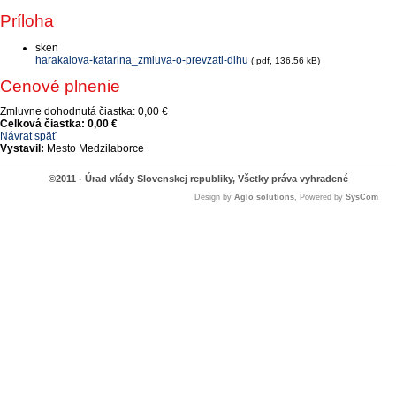
Príloha
sken
harakalova-katarina_zmluva-o-prevzati-dlhu
(.pdf, 136.56 kB)
Cenové plnenie
Zmluvne dohodnutá čiastka:
0,00 €
Celková čiastka:
0,00 €
Návrat späť
Vystavil:
Mesto Medzilaborce
©2011 - Úrad vlády Slovenskej republiky, Všetky práva vyhradené
Design by
Aglo solutions
, Powered by
SysCom