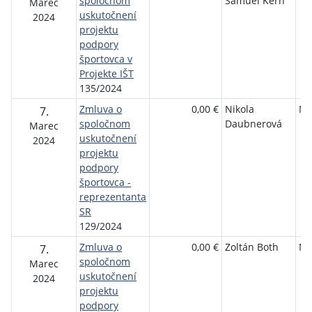
spoločnom
Samuel Kern
Marec
uskutočnení
2024
projektu
podpory
športovca v
Projekte IŠT
135/2024
Zmluva o
0,00 €
Nikola
NŠ
7.
spoločnom
Daubnerová
Marec
uskutočnení
2024
projektu
podpory
športovca -
reprezentanta
SR
129/2024
Zmluva o
0,00 €
Zoltán Both
NŠ
7.
spoločnom
Marec
uskutočnení
2024
projektu
podpory