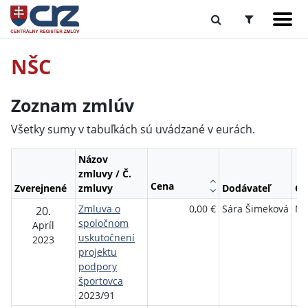
NŠC
Zoznam zmlúv
Všetky sumy v tabuľkách sú uvádzané v eurách.
Názov
zmluvy / Č.
Cena
Zverejnené
zmluvy
Dodávateľ
Ob
Zmluva o
0,00 €
Sára Šimeková
NŠ
20.
spoločnom
Apríl
uskutočnení
2023
projektu
podpory
športovca
2023/91