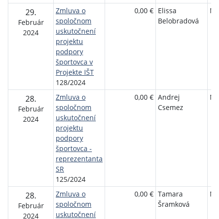
Zmluva o
0,00 €
Elissa
NŠ
29.
spoločnom
Belobradová
Február
uskutočnení
2024
projektu
podpory
športovca v
Projekte IŠT
128/2024
Zmluva o
0,00 €
Andrej
NŠ
28.
spoločnom
Csemez
Február
uskutočnení
2024
projektu
podpory
športovca -
reprezentanta
SR
125/2024
Zmluva o
0,00 €
Tamara
NŠ
28.
spoločnom
Šramková
Február
uskutočnení
2024