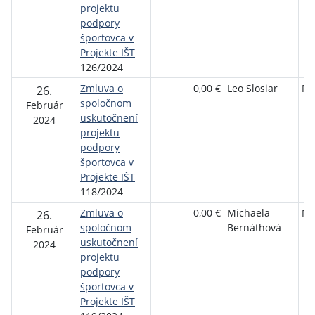
projektu
podpory
športovca v
Projekte IŠT
126/2024
Zmluva o
0,00 €
Leo Slosiar
NŠ
26.
spoločnom
Február
uskutočnení
2024
projektu
podpory
športovca v
Projekte IŠT
118/2024
Zmluva o
0,00 €
Michaela
NŠ
26.
spoločnom
Bernáthová
Február
uskutočnení
2024
projektu
podpory
športovca v
Projekte IŠT