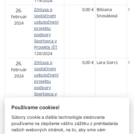
119/2024
Zmluva o
0,00 €
Bibiana
NŠ
26.
spoločnom
Snováková
Február
uskutočnení
2024
projektu
podpory
športovca v
Projekte IŠT
120/2024
Zmluva o
0,00 €
Lara Gorcs
NŠ
26.
spoločnom
Február
uskutočnení
2024
projektu
podpory
športovca v
Projekte IŠT
121/2024
Používame cookies!
Súbory cookie a ďalšie technológie sledovania
používame na zlepšenie vášho zážitku z prehliadania
Aktuálna
1
2
3
4
5
6
7
8
9
10
11
našich webových stránok, na to, aby sme vám