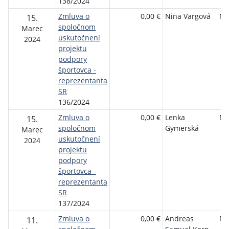
138/2024
Zmluva o
0,00 €
Nina Vargová
NŠ
15.
spoločnom
Marec
uskutočnení
2024
projektu
podpory
športovca -
reprezentanta
SR
136/2024
Zmluva o
0,00 €
Lenka
NŠ
15.
spoločnom
Gymerská
Marec
uskutočnení
2024
projektu
podpory
športovca -
reprezentanta
SR
137/2024
Zmluva o
0,00 €
Andreas
NŠ
11.