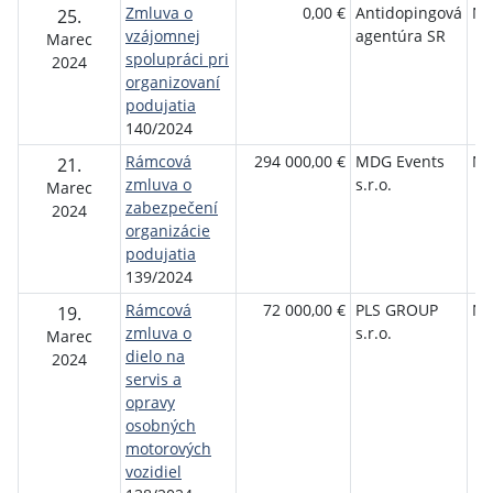
Zmluva o
0,00 €
Antidopingová
NŠ
25.
vzájomnej
agentúra SR
Marec
spolupráci pri
2024
organizovaní
podujatia
140/2024
Rámcová
294 000,00 €
MDG Events
NŠ
21.
zmluva o
s.r.o.
Marec
zabezpečení
2024
organizácie
podujatia
139/2024
Rámcová
72 000,00 €
PLS GROUP
NŠ
19.
zmluva o
s.r.o.
Marec
dielo na
2024
servis a
opravy
osobných
motorových
vozidiel