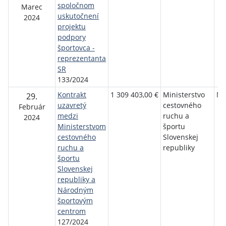
spoločnom
Marec
uskutočnení
2024
projektu
podpory
športovca -
reprezentanta
SR
133/2024
Kontrakt
1 309 403,00 €
Ministerstvo
NŠ
29.
uzavretý
cestovného
Február
medzi
ruchu a
2024
Ministerstvom
športu
cestovného
Slovenskej
ruchu a
republiky
športu
Slovenskej
republiky a
Národným
športovým
centrom
127/2024