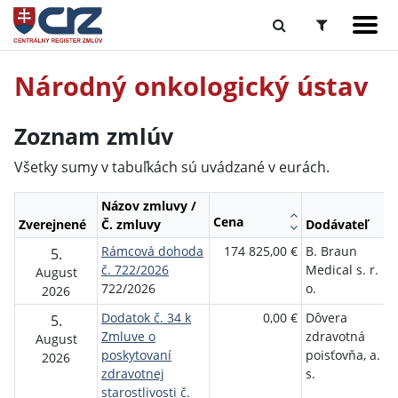
Národný onkologický ústav
Zoznam zmlúv
Všetky sumy v tabuľkách sú uvádzané v eurách.
Názov zmluvy /
Cena
Zverejnené
Č. zmluvy
Dodávateľ
O
Rámcová dohoda
174 825,00 €
B. Braun
N
5.
č. 722/2026
Medical s. r.
o
August
722/2026
o.
ú
2026
Dodatok č. 34 k
0,00 €
Dôvera
N
5.
Zmluve o
zdravotná
o
August
poskytovaní
poisťovňa, a.
ú
2026
zdravotnej
s.
starostlivosti č.