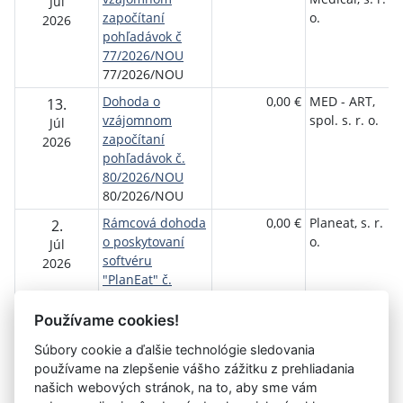
Júl
započítaní
o.
ú
2026
pohľadávok č
77/2026/NOU
77/2026/NOU
Dohoda o
0,00 €
MED - ART,
N
13.
vzájomnom
spol. s. r. o.
o
Júl
započítaní
ú
2026
pohľadávok č.
80/2026/NOU
80/2026/NOU
Rámcová dohoda
0,00 €
Planeat, s. r.
N
2.
o poskytovaní
o.
o
Júl
softvéru
ú
2026
"PlanEat" č.
74/2026/NOU
74/2026/NOU
Používame cookies!
Súbory cookie a ďalšie technológie sledovania
používame na zlepšenie vášho zážitku z prehliadania
Aktuálna
1
2
3
4
5
6
7
8
9
10
11
našich webových stránok, na to, aby sme vám