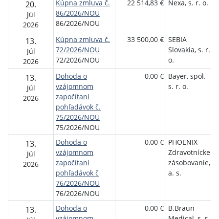
Kúpna zmluva č.
22 514,83 €
Nexa, s. r. o.
N
20.
86/2026/NOU
o
Júl
86/2026/NOU
ú
2026
Kúpna zmluva č.
33 500,00 €
SEBIA
N
13.
72/2026/NOU
Slovakia, s. r.
o
Júl
72/2026/NOU
o.
ú
2026
Dohoda o
0,00 €
Bayer, spol.
N
13.
vzájomnom
s. r. o.
o
Júl
započítaní
ú
2026
pohľadávok č.
75/2026/NOU
75/2026/NOU
Dohoda o
0,00 €
PHOENIX
N
13.
vzájomnom
Zdravotnícke
o
Júl
započítaní
zásobovanie,
ú
2026
pohľadávok č
a. s.
76/2026/NOU
76/2026/NOU
Dohoda o
0,00 €
B.Braun
N
13.
vzájomnom
Medical, s. r.
o