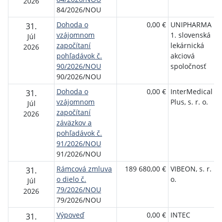
2026
84/2026/NOU
Dohoda o
0,00 €
UNIPHARMA
N
31.
vzájomnom
1. slovenská
o
Júl
započítaní
lekárnická
ú
2026
pohľadávok č.
akciová
90/2026/NOU
spoločnosť
90/2026/NOU
Dohoda o
0,00 €
InterMedical
N
31.
vzájomnom
Plus, s. r. o.
o
Júl
započítaní
ú
2026
záväzkov a
pohľadávok č.
91/2026/NOU
91/2026/NOU
Rámcová zmluva
189 680,00 €
VIBEON, s. r.
N
31.
o dielo č.
o.
o
Júl
79/2026/NOU
ú
2026
79/2026/NOU
Výpoveď
0,00 €
INTEC
N
31.