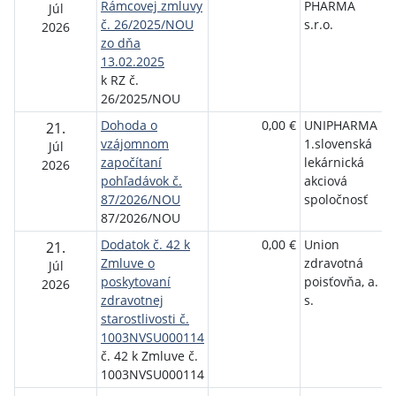
Rámcovej zmluvy
PHARMA
o
Júl
č. 26/2025/NOU
s.r.o.
ú
2026
zo dňa
13.02.2025
k RZ č.
26/2025/NOU
Dohoda o
0,00 €
UNIPHARMA
N
21.
vzájomnom
1.slovenská
o
Júl
započítaní
lekárnická
ú
2026
pohľadávok č.
akciová
87/2026/NOU
spoločnosť
87/2026/NOU
Dodatok č. 42 k
0,00 €
Union
N
21.
Zmluve o
zdravotná
o
Júl
poskytovaní
poisťovňa, a.
ú
2026
zdravotnej
s.
starostlivosti č.
1003NVSU000114
č. 42 k Zmluve č.
1003NVSU000114