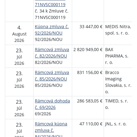
71NVSC000119
č. 34 k Zmluve č.
71NVSC000119
Kúpna zmluva č.
33 447,00 €
MEDIS Nitra,
N
4.
92/2026/NOU
spol. s. r. o.
o
August
92/2026/NOU
ú
2026
Rámcová zmluva
2 820 949,00 €
BAX
N
23.
č. 82/2026/NOU
PHARMA, s.
o
Júl
82/2026/NOU
r. o.
ú
2026
Rámcová zmluva
831 156,00 €
Bracco
N
23.
č. 85/2026/NOU
Imaging
o
Júl
85/2026/NOU
Slovakia, s. r.
ú
2026
o.
Rámcová dohoda
286 583,05 €
TIMED, s. r.
N
23.
č. 69/2026
o.
o
Júl
69/2026
ú
2026
Rámcová kúpna
47 110,00 €
JNL, s. r. o.
N
23.
zmluva č.
o
Júl
84/2026/NOU
ú