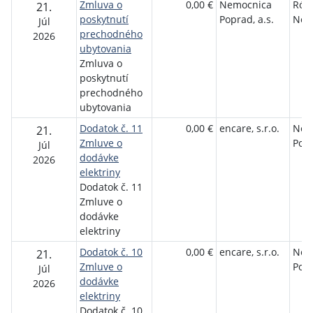
Zmluva o
0,00 €
Nemocnica
Rób
21.
poskytnutí
Poprad, a.s.
Nov
Júl
prechodného
2026
ubytovania
Zmluva o
poskytnutí
prechodného
ubytovania
Dodatok č. 11
0,00 €
encare, s.r.o.
Nem
21.
Zmluve o
Popr
Júl
dodávke
2026
elektriny
Dodatok č. 11
Zmluve o
dodávke
elektriny
Dodatok č. 10
0,00 €
encare, s.r.o.
Nem
21.
Zmluve o
Popr
Júl
dodávke
2026
elektriny
Dodatok č. 10