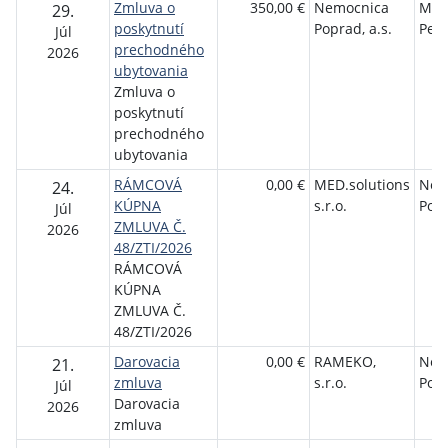
Zmluva o
350,00 €
Nemocnica
MUD
29.
poskytnutí
Poprad, a.s.
Per
Júl
prechodného
2026
ubytovania
Zmluva o
poskytnutí
prechodného
ubytovania
RÁMCOVÁ
0,00 €
MED.solutions
Nem
24.
KÚPNA
s.r.o.
Popr
Júl
ZMLUVA Č.
2026
48/ZTI/2026
RÁMCOVÁ
KÚPNA
ZMLUVA Č.
48/ZTI/2026
Darovacia
0,00 €
RAMEKO,
Nem
21.
zmluva
s.r.o.
Popr
Júl
Darovacia
2026
zmluva