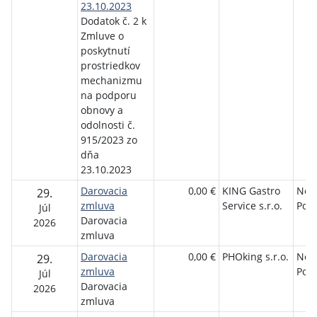
23.10.2023
Dodatok č. 2 k
Zmluve o
poskytnutí
prostriedkov
mechanizmu
na podporu
obnovy a
odolnosti č.
915/2023 zo
dňa
23.10.2023
Darovacia
0,00 €
KING Gastro
Nem
29.
zmluva
Service s.r.o.
Popr
Júl
Darovacia
2026
zmluva
Darovacia
0,00 €
PHOking s.r.o.
Nem
29.
zmluva
Popr
Júl
Darovacia
2026
zmluva