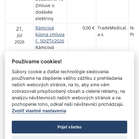
Zmluve o
dodávke
elektriny
Rámcová
0,00 €
TradeMedical,
Nem
21.
kúpna zmluva
a.s.
Popr
Júl
č. 50/ZTI/2026
2026
Rámcová
kúpna zmluva
č. 50/ZTI/2026
Používame cookies!
Súbory cookie a ďalšie technológie sledovania
používame na zlepšenie vášho zážitku z prehliadania
Aktuálna
1
2
3
4
5
6
7
8
9
10
11
našich webových stránok, na to, aby sme vám
stránka
zobrazovali prispôsobený obsah a cielené reklamy, na
»
1
analýzu návštevnosti našich webových stránok a na
pochopenie toho, odkiaľ naši návštevníci prichádzajú.
Zvoliť vlastné nastavenia
©
Úrad vlády SR
- Všetky práva vyhradené
Prijať všetko
Prehlásenie o prístupnosti
Zmluvy do 31.12.2010
Nastavenia cookies