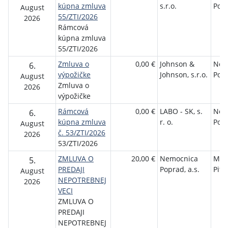
kúpna zmluva
s.r.o.
Popr
August
55/ZTI/2026
2026
Rámcová
kúpna zmluva
55/ZTI/2026
Zmluva o
0,00 €
Johnson &
Nem
6.
výpožičke
Johnson, s.r.o.
Popr
August
Zmluva o
2026
výpožičke
Rámcová
0,00 €
LABO - SK, s.
Nem
6.
kúpna zmluva
r. o.
Popr
August
č. 53/ZTI/2026
2026
53/ZTI/2026
ZMLUVA O
20,00 €
Nemocnica
Mgr
5.
PREDAJI
Poprad, a.s.
Pito
August
NEPOTREBNEJ
2026
VECI
ZMLUVA O
PREDAJI
NEPOTREBNEJ