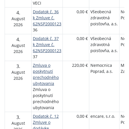
VECI
Dodatok č. 36
0,00 €
Všeobecná
Nem
4.
k Zmluve č.
zdravotná
Popr
August
62NSP2000123
poisťovňa, a.s.
2026
36
Dodatok č. 37
0,00 €
Všeobecná
Nem
4.
k Zmluve č.
zdravotná
Popr
August
62NSP2000123
poisťovňa, a.s.
2026
37
Zmluva o
220,00 €
Nemocnica
MUD
3.
poskytnutí
Poprad, a.s.
Zak
August
prechodného
2026
ubytovania
Zmluva o
poskytnutí
prechodného
ubytovania
Dodatok č. 12
0,00 €
encare, s.r.o.
Nem
3.
Zmluve o
Popr
August
dodávke