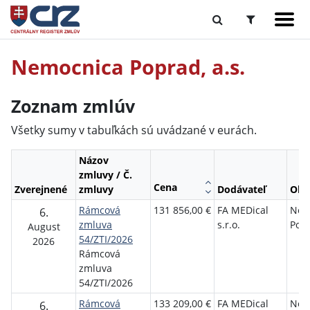
Nemocnica Poprad, a.s.
Zoznam zmlúv
Všetky sumy v tabuľkách sú uvádzané v eurách.
Názov
zmluvy / Č.
Cena
Zverejnené
zmluvy
Dodávateľ
Obj
Rámcová
131 856,00 €
FA MEDical
Nem
6.
zmluva
s.r.o.
Popr
August
54/ZTI/2026
2026
Rámcová
zmluva
54/ZTI/2026
Rámcová
133 209,00 €
FA MEDical
Nem
6.