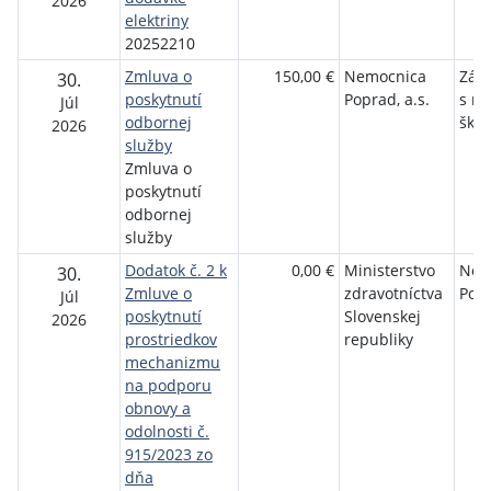
2026
elektriny
20252210
Zmluva o
150,00 €
Nemocnica
Zákl
30.
poskytnutí
Poprad, a.s.
s m
Júl
odbornej
škol
2026
služby
Zmluva o
poskytnutí
odbornej
služby
Dodatok č. 2 k
0,00 €
Ministerstvo
Nem
30.
Zmluve o
zdravotníctva
Popr
Júl
poskytnutí
Slovenskej
2026
prostriedkov
republiky
mechanizmu
na podporu
obnovy a
odolnosti č.
915/2023 zo
dňa