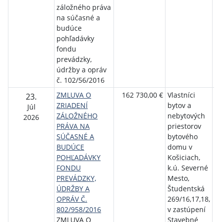
záložného práva
na súčasné a
budúce
pohľadávky
fondu
prevádzky,
údržby a opráv
č. 102/56/2016
ZMLUVA O
162 730,00 €
Vlastníci
Št
23.
ZRIADENÍ
bytov a
ro
Júl
ZÁLOŽNÉHO
nebytových
bý
2026
PRÁVA NA
priestorov
SÚČASNÉ A
bytového
BUDÚCE
domu v
POHĽADÁVKY
Košiciach,
FONDU
k.ú. Severné
PREVÁDZKY,
Mesto,
ÚDRŽBY A
Študentská
OPRÁV Č.
269/16,17,18,
802/958/2016
v zastúpení
ZMLUVA O
Stavebné