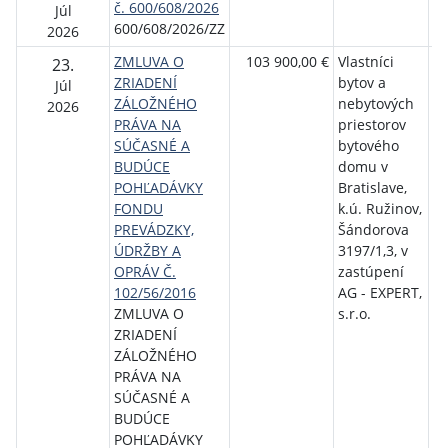
č. 600/608/2026
ro
Júl
600/608/2026/ZZ
bý
2026
ZMLUVA O
103 900,00 €
Vlastníci
Št
23.
ZRIADENÍ
bytov a
ro
Júl
ZÁLOŽNÉHO
nebytových
bý
2026
PRÁVA NA
priestorov
SÚČASNÉ A
bytového
BUDÚCE
domu v
POHĽADÁVKY
Bratislave,
FONDU
k.ú. Ružinov,
PREVÁDZKY,
Šándorova
ÚDRŽBY A
3197/1,3, v
OPRÁV Č.
zastúpení
102/56/2016
AG - EXPERT,
ZMLUVA O
s.r.o.
ZRIADENÍ
ZÁLOŽNÉHO
PRÁVA NA
SÚČASNÉ A
BUDÚCE
POHĽADÁVKY