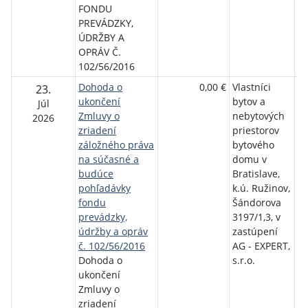
FONDU
PREVÁDZKY,
ÚDRŽBY A
OPRÁV Č.
102/56/2016
Dohoda o
0,00 €
Vlastníci
Št
23.
ukončení
bytov a
ro
Júl
Zmluvy o
nebytových
bý
2026
zriadení
priestorov
záložného práva
bytového
na súčasné a
domu v
budúce
Bratislave,
pohľadávky
k.ú. Ružinov,
fondu
Šándorova
prevádzky,
3197/1,3, v
údržby a opráv
zastúpení
č. 102/56/2016
AG - EXPERT,
Dohoda o
s.r.o.
ukončení
Zmluvy o
zriadení