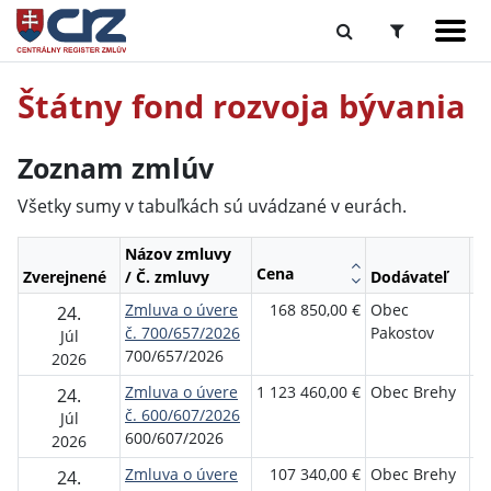
Štátny fond rozvoja bývania
Zoznam zmlúv
Všetky sumy v tabuľkách sú uvádzané v eurách.
Názov zmluvy
Cena
Zverejnené
/ Č. zmluvy
Dodávateľ
O
Zmluva o úvere
168 850,00 €
Obec
Št
24.
č. 700/657/2026
Pakostov
ro
Júl
700/657/2026
bý
2026
Zmluva o úvere
1 123 460,00 €
Obec Brehy
Št
24.
č. 600/607/2026
ro
Júl
600/607/2026
bý
2026
Zmluva o úvere
107 340,00 €
Obec Brehy
Št
24.