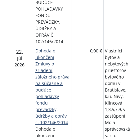
BUDÚCE
POHĽADÁVKY
FONDU
PREVÁDZKY,
ÚDRŽBY A
OPRÁV Č.
102/146/2014
Dohoda o
0,00 €
Vlastníci
Št
22.
ukončení
bytov a
ro
Júl
Zmluvy o
nebytových
bý
2026
zriadení
priestorov
záložného práva
bytového
na súčasné a
domu v
budúce
Bratislave,
pohľadávky
k.ú. Nivy,
fondu
Klincová
prevádzky,
1,3,5,7,9, v
údržby a opráv
zastúpení
č. 102/146/2014
Moja
Dohoda o
správcovská
ukončení
s. r. o.