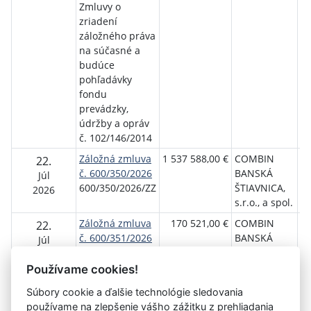
Zmluvy o
zriadení
záložného práva
na súčasné a
budúce
pohľadávky
fondu
prevádzky,
údržby a opráv
č. 102/146/2014
Záložná zmluva
1 537 588,00 €
COMBIN
Št
22.
č. 600/350/2026
BANSKÁ
ro
Júl
600/350/2026/ZZ
ŠTIAVNICA,
bý
2026
s.r.o., a spol.
Záložná zmluva
170 521,00 €
COMBIN
Št
22.
č. 600/351/2026
BANSKÁ
ro
Júl
600/351/2026/ZZ
ŠTIAVNICA,
bý
2026
s.r.o., a spol.
Používame cookies!
Súbory cookie a ďalšie technológie sledovania
používame na zlepšenie vášho zážitku z prehliadania