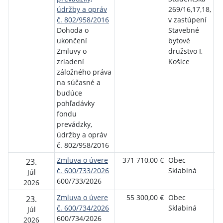
údržby a opráv
269/16,17,18,
č. 802/958/2016
v zastúpení
Dohoda o
Stavebné
ukončení
bytové
Zmluvy o
družstvo I,
zriadení
Košice
záložného práva
na súčasné a
budúce
pohľadávky
fondu
prevádzky,
údržby a opráv
č. 802/958/2016
Zmluva o úvere
371 710,00 €
Obec
Št
23.
č. 600/733/2026
Sklabiná
ro
Júl
600/733/2026
bý
2026
Zmluva o úvere
55 300,00 €
Obec
Št
23.
č. 600/734/2026
Sklabiná
ro
Júl
600/734/2026
bý
2026