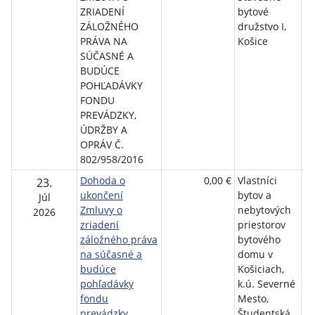
ZRIADENÍ
bytové
ZÁLOŽNÉHO
družstvo I,
PRÁVA NA
Košice
SÚČASNÉ A
BUDÚCE
POHĽADÁVKY
FONDU
PREVÁDZKY,
ÚDRŽBY A
OPRÁV Č.
802/958/2016
Dohoda o
0,00 €
Vlastníci
Št
23.
ukončení
bytov a
ro
Júl
Zmluvy o
nebytových
bý
2026
zriadení
priestorov
záložného práva
bytového
na súčasné a
domu v
budúce
Košiciach,
pohľadávky
k.ú. Severné
fondu
Mesto,
prevádzky,
Študentská