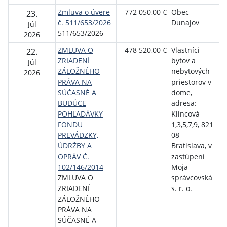
Zmluva o úvere
772 050,00 €
Obec
Št
23.
č. 511/653/2026
Dunajov
ro
Júl
511/653/2026
bý
2026
ZMLUVA O
478 520,00 €
Vlastníci
Št
22.
ZRIADENÍ
bytov a
ro
Júl
ZÁLOŽNÉHO
nebytových
bý
2026
PRÁVA NA
priestorov v
SÚČASNÉ A
dome,
BUDÚCE
adresa:
POHĽADÁVKY
Klincová
FONDU
1,3,5,7,9, 821
PREVÁDZKY,
08
ÚDRŽBY A
Bratislava, v
OPRÁV Č.
zastúpení
102/146/2014
Moja
ZMLUVA O
správcovská
ZRIADENÍ
s. r. o.
ZÁLOŽNÉHO
PRÁVA NA
SÚČASNÉ A