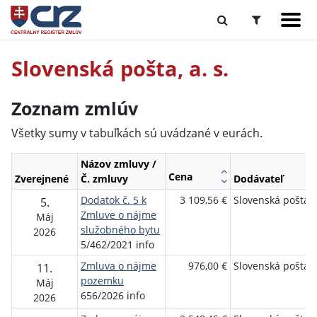
Slovenská pošta, a. s.
Zoznam zmlúv
Všetky sumy v tabuľkách sú uvádzané v eurách.
Názov zmluvy /
Cena
Zverejnené
Č. zmluvy
Dodávateľ
Dodatok č. 5 k
3 109,56 €
Slovenská pošta, a
5.
Zmluve o nájme
Máj
služobného bytu
2026
5/462/2021 info
Zmluva o nájme
976,00 €
Slovenská pošta, a
11.
pozemku
Máj
656/2026 info
2026