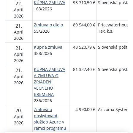
KÚPNA ZMLUVA
93 710,50 €
Slovenská pošta, a
22.
163/2026
Apríl
2026
Zmluva o dielo
89 544,00 €
Pricewaterhouse
21.
55/2026
Tax, k.s.
Apríl
2026
Kúpna zmluva
48 520,79 €
Slovenská pošta, a
21.
388/2026
Apríl
2026
KÚPNA ZMLUVA
81 327,40 €
Slovenská pošta, a
21.
A ZMLUVA O
Apríl
ZRIADENÍ
2026
VECNÉHO
BREMENA
286/2026
Zmluva o
4 990,00 €
Aricoma Systems s
20.
poskytovaní
Apríl
služieb Azure v
2026
rámci programu