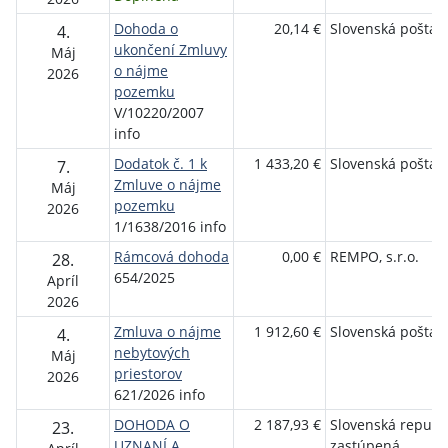
Dohoda o
20,14 €
Slovenská pošta, a
4.
ukončení Zmluvy
Máj
o nájme
2026
pozemku
V/10220/2007
info
Dodatok č. 1 k
1 433,20 €
Slovenská pošta, a
7.
Zmluve o nájme
Máj
pozemku
2026
1/1638/2016 info
Rámcová dohoda
0,00 €
REMPO, s.r.o.
28.
654/2025
Apríl
2026
Zmluva o nájme
1 912,60 €
Slovenská pošta, a
4.
nebytových
Máj
priestorov
2026
621/2026 info
DOHODA O
2 187,93 €
Slovenská republ
23.
UZNANÍ A
zastúpená