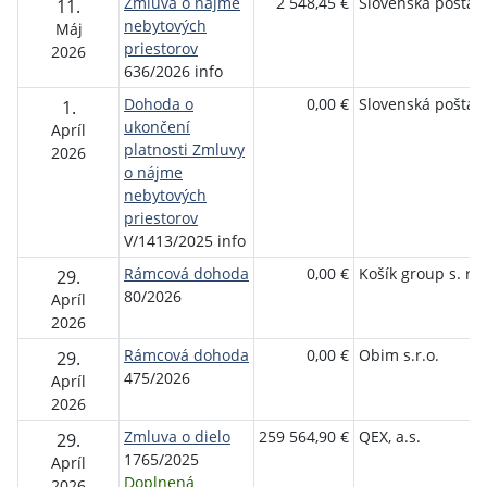
Zmluva o nájme
2 548,45 €
Slovenská pošta, a
11.
nebytových
Máj
priestorov
2026
636/2026 info
Dohoda o
0,00 €
Slovenská pošta, a
1.
ukončení
Apríl
platnosti Zmluvy
2026
o nájme
nebytových
priestorov
V/1413/2025 info
Rámcová dohoda
0,00 €
Košík group s. r. o
29.
80/2026
Apríl
2026
Rámcová dohoda
0,00 €
Obim s.r.o.
29.
475/2026
Apríl
2026
Zmluva o dielo
259 564,90 €
QEX, a.s.
29.
1765/2025
Apríl
Doplnená
2026