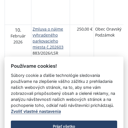
Zmluva o nájme
250,00 €
Obec Oravský
10.
vyhradeného
Podzámok
Február
parkovacieho
2026
miesta č.202603
883/2026/LSR
Používame cookies!
Súbory cookie a ďalšie technológie sledovania
používame na zlepšenie vášho zážitku z prehliadania
Aktuálna
«
5
6
7
8
9
10
11
12
13
našich webových stránok, na to, aby sme vám
stránka
zobrazovali prispôsobený obsah a cielené reklamy, na
14
15
»
10
analýzu návštevnosti našich webových stránok a na
pochopenie toho, odkiaľ naši návštevníci prichádzajú.
Zvoliť vlastné nastavenia
©
Úrad vlády SR
- Všetky práva vyhradené
Prijať všetko
Prehlásenie o prístupnosti
Zmluvy do 31.12.2010