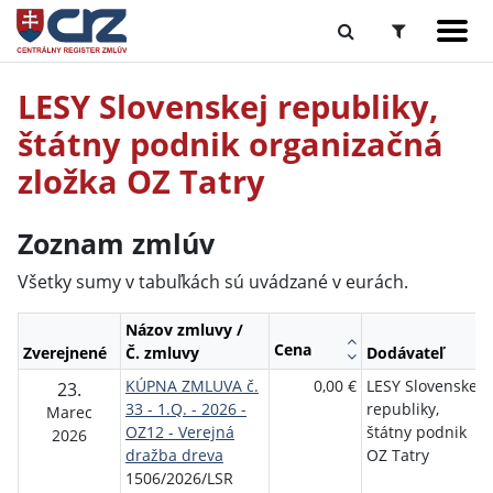
LESY Slovenskej republiky,
štátny podnik organizačná
zložka OZ Tatry
Zoznam zmlúv
Všetky sumy v tabuľkách sú uvádzané v eurách.
Názov zmluvy /
Cena
Zverejnené
Č. zmluvy
Dodávateľ
KÚPNA ZMLUVA č.
0,00 €
LESY Slovenskej
23.
33 - 1.Q. - 2026 -
republiky,
Marec
OZ12 - Verejná
štátny podnik
2026
dražba dreva
OZ Tatry
1506/2026/LSR