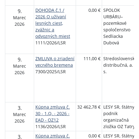
DOHODA č.1 /
0,00 €
SPOLOK
9.
2026 O užívaní
URBÁRU–
Marec
lesných ciest,
pozemkové
2026
zvážnic a
spoločenstvo
odvozných miest
Sedliacka
1111/2026/LSR
Dubová
ZMLUVA o zriadení
111,00 €
Stredoslovenská
9.
vecného bremena
distribučná, a.
Marec
7300/2025/LSR
s.
2026
Kúpna zmluva č.
32 462,78 €
LESY SR, štátny
3.
30 - 1.Q. - 2026 -
podnik
Marec
EAD - OZ12
organizačná
2026
1136/2026/LSR
zložka OZ Tatry
Kúpna zmluva č.
0,00 €
LESY SR, štátny
3.