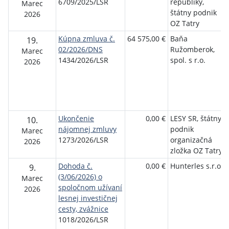
6709/2025/LSR
republiky,
Marec
štátny podnik
2026
OZ Tatry
Kúpna zmluva č.
64 575,00 €
Baňa
19.
02/2026/DNS
Ružomberok,
Marec
1434/2026/LSR
spol. s r.o.
2026
Ukončenie
0,00 €
LESY SR, štátny
10.
nájomnej zmluvy
podnik
Marec
1273/2026/LSR
organizačná
2026
zložka OZ Tatry
Dohoda č.
0,00 €
Hunterles s.r.o.
9.
(3/06/2026) o
Marec
spoločnom užívaní
2026
lesnej investičnej
cesty, zvážnice
1018/2026/LSR