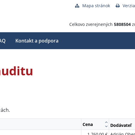
Mapa stránok
Verzia
Celkovo zverejnených
5808504
z
AQ
Kontakt a podpora
auditu
rách.
Cena
Dodávateľ
1 760,00 €
Adrián Ober