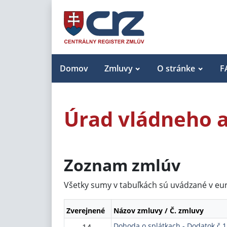
Domov
Zmluvy
O stránke
F
Úrad vládneho 
Zoznam zmlúv
Všetky sumy v tabuľkách sú uvádzané v eu
Zverejnené
Názov zmluvy / Č. zmluvy
Dohoda o splátkach - Dodatok č.1