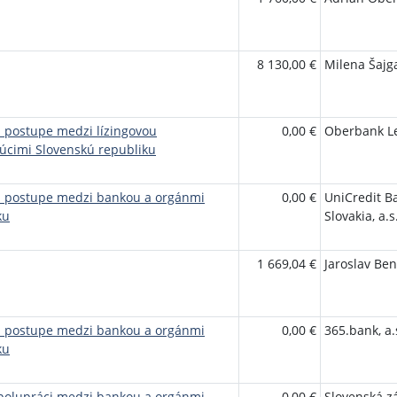
8 130,00 €
Milena Šajg
 postupe medzi lízingovou
0,00 €
Oberbank Le
úcimi Slovenskú republiku
m postupe medzi bankou a orgánmi
0,00 €
UniCredit B
ku
Slovakia, a.
1 669,04 €
Jaroslav Ben
m postupe medzi bankou a orgánmi
0,00 €
365.bank, a.
ku
polupráci medzi bankou a orgánmi
0,00 €
Slovenská zá