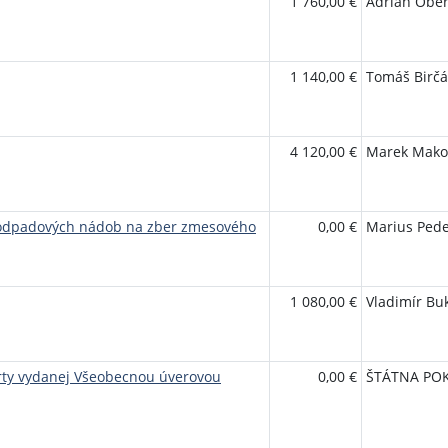
1 760,00 €
Adrián Ober
1 140,00 €
Tomáš Birčá
4 120,00 €
Marek Mako
 odpadových nádob na zber zmesového
0,00 €
Marius Pede
1 080,00 €
Vladimír Bu
rty vydanej Všeobecnou úverovou
0,00 €
ŠTÁTNA PO