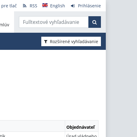
 pre tlač
RSS
English
Prihlásenie
mlúv
Rozšírené vyhľadávanie
Objednávateľ
tík
Úrad vládneho