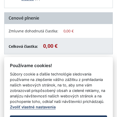
Cenové plnenie
Zmluvne dohodnutá čiastka:
0,00 €
0,00 €
Celková čiastka:
Používame cookies!
Návrat späť
Súbory cookie a ďalšie technológie sledovania
používame na zlepšenie vášho zážitku z prehliadania
našich webových stránok, na to, aby sme vám
zobrazovali prispôsobený obsah a cielené reklamy, na
Vystavil:
Centrum poradenstva a prevencie, Zuzkin park
analýzu návštevnosti našich webových stránok a na
10, Košice
pochopenie toho, odkiaľ naši návštevníci prichádzajú.
Zvoliť vlastné nastavenia
©
Úrad vlády SR
- Všetky práva vyhradené