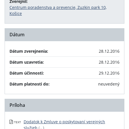
Zverejnil:
Centrum poradenstva a prevencie, Zuzkin park 10,
Košice
Dátum
Dátum zverejnenia:
28.12.2016
Dátum uzavretia:
28.12.2016
Dátum účinnosti:
29.12.2016
Dátum platnosti do:
neuvedený
Príloha
Dodatok k Zmluve o poskytovaní verejných
TEXT
služieb
(., )