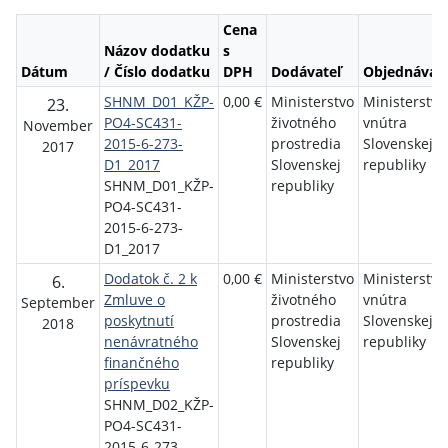
Cena
Názov dodatku
s
Dátum
/ Číslo dodatku
DPH
Dodávateľ
Objednávate
SHNM_D01_KŽP-
0,00 €
Ministerstvo
Ministerstvo
23.
PO4-SC431-
životného
vnútra
November
2015-6-273-
prostredia
Slovenskej
2017
D1_2017
Slovenskej
republiky
SHNM_D01_KŽP-
republiky
PO4-SC431-
2015-6-273-
D1_2017
Dodatok č. 2 k
0,00 €
Ministerstvo
Ministerstvo
6.
Zmluve o
životného
vnútra
September
poskytnutí
prostredia
Slovenskej
2018
nenávratného
Slovenskej
republiky
finančného
republiky
príspevku
SHNM_D02_KŽP-
PO4-SC431-
2015-6-273-