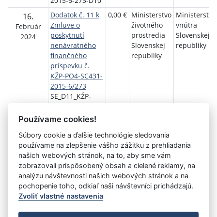
2015-6-273-D10
Dodatok č. 11 k
0,00 €
Ministerstvo
Ministerstvo
16.
Zmluve o
životného
vnútra
Február
poskytnutí
prostredia
Slovenskej
2024
nenávratného
Slovenskej
republiky
finančného
republiky
príspevku č.
KŽP-PO4-SC431-
2015-6/273
SE_D11_KŽP-
PO4-SC431-
2015-6-273-D11
Používame cookies!
Súbory cookie a ďalšie technológie sledovania
Návrat späť
používame na zlepšenie vášho zážitku z prehliadania
našich webových stránok, na to, aby sme vám
zobrazovali prispôsobený obsah a cielené reklamy, na
analýzu návštevnosti našich webových stránok a na
Vystavil:
Ministerstvo vnútra SR (Sekcia ekonomiky)
pochopenie toho, odkiaľ naši návštevníci prichádzajú.
Zvoliť vlastné nastavenia
©
Úrad vlády SR
- Všetky práva vyhradené