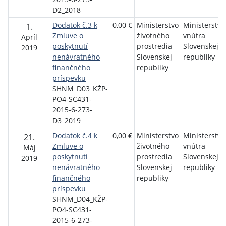
D2_2018
Dodatok č.3 k
0,00 €
Ministerstvo
Ministerstvo
1.
Zmluve o
životného
vnútra
Apríl
poskytnutí
prostredia
Slovenskej
2019
nenávratného
Slovenskej
republiky
finančného
republiky
príspevku
SHNM_D03_KŽP-
PO4-SC431-
2015-6-273-
D3_2019
Dodatok č.4 k
0,00 €
Ministerstvo
Ministerstvo
21.
Zmluve o
životného
vnútra
Máj
poskytnutí
prostredia
Slovenskej
2019
nenávratného
Slovenskej
republiky
finančného
republiky
príspevku
SHNM_D04_KŽP-
PO4-SC431-
2015-6-273-