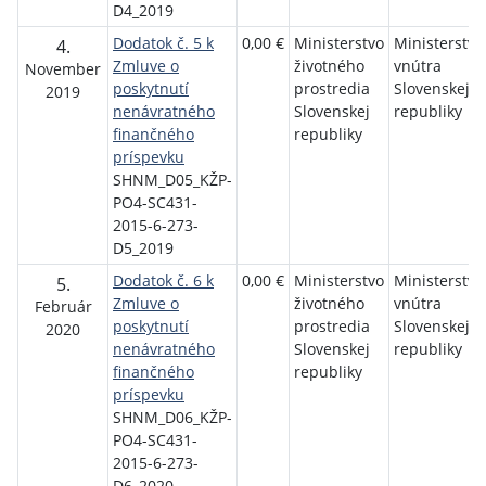
D4_2019
Dodatok č. 5 k
0,00 €
Ministerstvo
Ministerstvo
4.
Zmluve o
životného
vnútra
November
poskytnutí
prostredia
Slovenskej
2019
nenávratného
Slovenskej
republiky
finančného
republiky
príspevku
SHNM_D05_KŽP-
PO4-SC431-
2015-6-273-
D5_2019
Dodatok č. 6 k
0,00 €
Ministerstvo
Ministerstvo
5.
Zmluve o
životného
vnútra
Február
poskytnutí
prostredia
Slovenskej
2020
nenávratného
Slovenskej
republiky
finančného
republiky
príspevku
SHNM_D06_KŽP-
PO4-SC431-
2015-6-273-
D6_2020