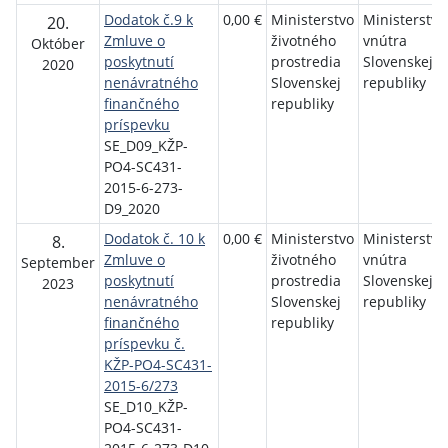
Dodatok č.9 k
0,00 €
Ministerstvo
Ministerstvo
20.
Zmluve o
životného
vnútra
Október
poskytnutí
prostredia
Slovenskej
2020
nenávratného
Slovenskej
republiky
finančného
republiky
príspevku
SE_D09_KŽP-
PO4-SC431-
2015-6-273-
D9_2020
Dodatok č. 10 k
0,00 €
Ministerstvo
Ministerstvo
8.
Zmluve o
životného
vnútra
September
poskytnutí
prostredia
Slovenskej
2023
nenávratného
Slovenskej
republiky
finančného
republiky
príspevku č.
KŽP-PO4-SC431-
2015-6/273
SE_D10_KŽP-
PO4-SC431-