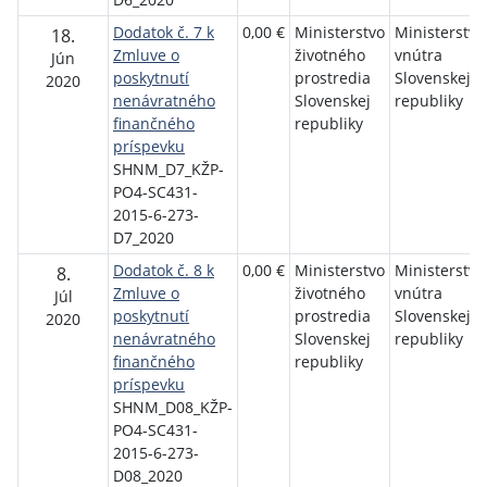
Dodatok č. 7 k
0,00 €
Ministerstvo
Ministerstvo
18.
Zmluve o
životného
vnútra
Jún
poskytnutí
prostredia
Slovenskej
2020
nenávratného
Slovenskej
republiky
finančného
republiky
príspevku
SHNM_D7_KŽP-
PO4-SC431-
2015-6-273-
D7_2020
Dodatok č. 8 k
0,00 €
Ministerstvo
Ministerstvo
8.
Zmluve o
životného
vnútra
Júl
poskytnutí
prostredia
Slovenskej
2020
nenávratného
Slovenskej
republiky
finančného
republiky
príspevku
SHNM_D08_KŽP-
PO4-SC431-
2015-6-273-
D08_2020