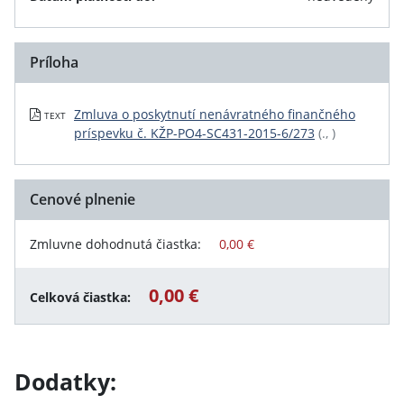
Príloha
Zmluva o poskytnutí nenávratného finančného
TEXT
príspevku č. KŽP-PO4-SC431-2015-6/273
(., )
Cenové plnenie
Zmluvne dohodnutá čiastka:
0,00 €
0,00 €
Celková čiastka:
Dodatky: