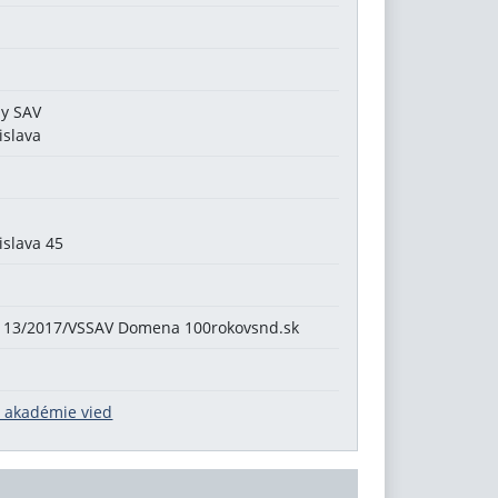
dy SAV
islava
islava 45
. 113/2017/VSSAV Domena 100rokovsnd.sk
j akadémie vied