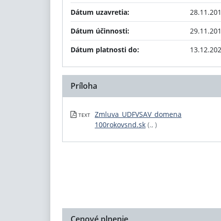
Dátum uzavretia:
28.11.20
Dátum účinnosti:
29.11.20
Dátum platnosti do:
13.12.20
Príloha
Zmluva_UDFVSAV_domena
TEXT
100rokovsnd.sk
(., )
Cenové plnenie