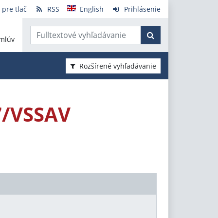
 pre tlač
RSS
English
Prihlásenie
mlúv
Rozšírené vyhľadávanie
7/VSSAV