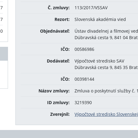
17
Č. zmluvy:
113/2017/VSSAV
17
Rezort:
Slovenská akadémia vied
20
Objednávateľ:
Ústav divadelnej a filmovej ve
Dúbravská cesta 9, 841 04 Brat
IČO:
00586986
Dodávateľ:
Výpočtové stredisko SAV
Dúbravská cesta 9, 845 35 Brat
IČO:
00398144
Názov zmluvy:
Zmluva o poskytnutí služby č
ID zmluvy:
3219390
Zverejnil:
Výpočtové stredisko Slovenske