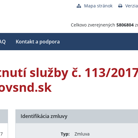
Mapa stránok
Verzia
Celkovo zverejnených
5806804
z
AQ
Kontakt a podpora
nutí služby č. 113/201
ovsnd.sk
Identifikácia zmluvy
17
Typ:
Zmluva