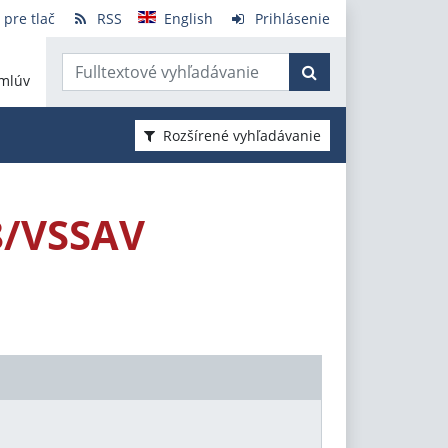
 pre tlač
RSS
English
Prihlásenie
mlúv
Rozšírené vyhľadávanie
8/VSSAV