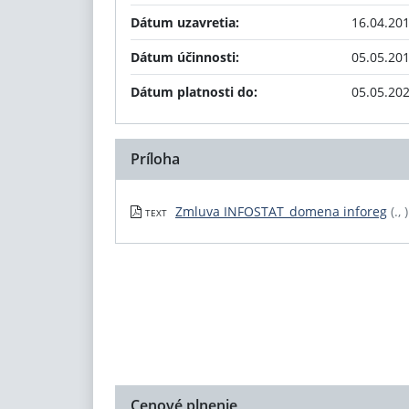
Dátum uzavretia:
16.04.20
Dátum účinnosti:
05.05.20
Dátum platnosti do:
05.05.20
Príloha
Zmluva INFOSTAT_domena inforeg
(., )
TEXT
Cenové plnenie