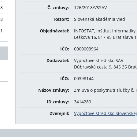
18
Č. zmluvy:
126/2018/VSSAV
18
Rezort:
Slovenská akadémia vied
21
Objednávateľ:
INFOSTAT, Inštitút informatiky a
Leškova 16, 817 95 Bratislava 
IČO:
0000003964
Dodávateľ:
Výpočtové stredisko SAV
Dúbravská cesta 9, 845 35 Brat
IČO:
00398144
Názov zmluvy:
Zmluva o poskytnutí služby č.
ID zmluvy:
3414280
Zverejnil:
Výpočtové stredisko Slovenske