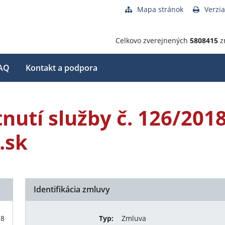
Mapa stránok
Verzia
Celkovo zverejnených
5808415
z
AQ
Kontakt a podpora
nutí služby č. 126/201
.sk
Identifikácia zmluvy
18
Typ:
Zmluva