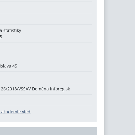
 štatistiky
15
islava 45
 126/2018/VSSAV Doména inforeg.sk
j akadémie vied