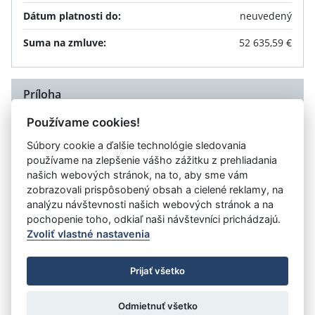
Dátum platnosti do:
neuvedený
Suma na zmluve:
52 635,59 €
Príloha
Používame cookies!
Dohoda č. 2 k Zmluve o dielo č. OVO1-
TEXT
Súbory cookie a ďalšie technológie sledovania
2017/000003-027 na realizáciu akcie „Bratislava
používame na zlepšenie vášho zážitku z prehliadania
KEÚ PZ, rekonštrukcia bloku D“
(., )
našich webových stránok, na to, aby sme vám
zobrazovali prispôsobený obsah a cielené reklamy, na
analýzu návštevnosti našich webových stránok a na
Návrat späť na zmluvu
pochopenie toho, odkiaľ naši návštevníci prichádzajú.
Zvoliť vlastné nastavenia
©
Úrad vlády SR
- Všetky práva vyhradené
Prijať všetko
Prehlásenie o prístupnosti
Zmluvy do 31.12.2010
Nastavenia cookies
Odmietnuť všetko
Tvorba stránok
: Aglo Solutions