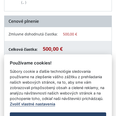
(., )
Cenové plnenie
Zmluvne dohodnutá čiastka:
500,00 €
500,00 €
Celková čiastka:
Používame cookies!
Súbory cookie a ďalšie technológie sledovania
Návrat späť
používame na zlepšenie vášho zážitku z prehliadania
našich webových stránok, na to, aby sme vám
zobrazovali prispôsobený obsah a cielené reklamy, na
analýzu návštevnosti našich webových stránok a na
Vystavil:
Centrum pre deti a rodiny Veľké Kapušany
pochopenie toho, odkiaľ naši návštevníci prichádzajú.
Zvoliť vlastné nastavenia
©
Úrad vlády SR
- Všetky práva vyhradené