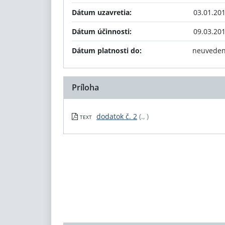
Dátum uzavretia:
03.01.20
Dátum účinnosti:
09.03.20
Dátum platnosti do:
neuvede
Príloha
dodatok č. 2
(., )
TEXT