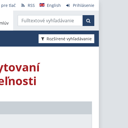
 pre tlač
RSS
English
Prihlásenie
mlúv
Rozšírené vyhľadávanie
ytovaní
ľnosti