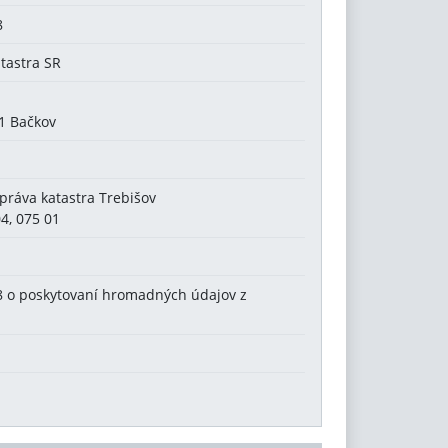
8
atastra SR
61 Bačkov
Správa katastra Trebišov
4, 075 01
08 o poskytovaní hromadných údajov z