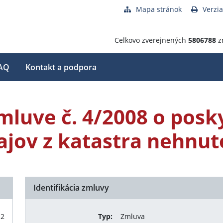
Mapa stránok
Verzia
Celkovo zverejnených
5806788
z
AQ
Kontakt a podpora
zmluve č. 4/2008 o posk
ov z katastra nehnute
Identifikácia zmluvy
12
Typ:
Zmluva