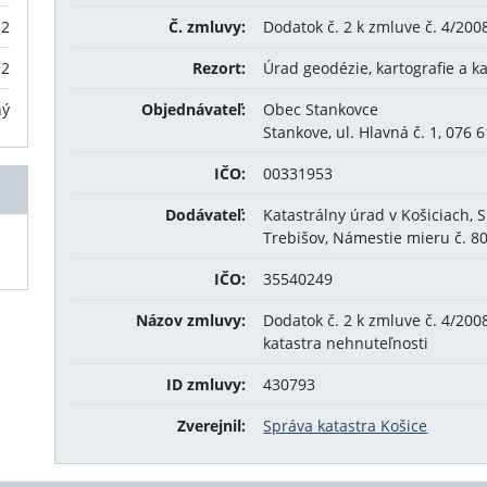
12
Č. zmluvy:
Dodatok č. 2 k zmluve č. 4/200
12
Rezort:
Úrad geodézie, kartografie a k
ný
Objednávateľ:
Obec Stankovce
Stankove, ul. Hlavná č. 1, 076 
IČO:
00331953
Dodávateľ:
Katastrálny úrad v Košiciach, 
Trebišov, Námestie mieru č. 80
IČO:
35540249
Názov zmluvy:
Dodatok č. 2 k zmluve č. 4/20
katastra nehnuteľnosti
ID zmluvy:
430793
Zverejnil:
Správa katastra Košice