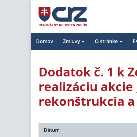
Domov
Zmluvy
O stránke
F
Dodatok č. 1 k 
realizáciu akcie
rekonštrukcia a
Dátum