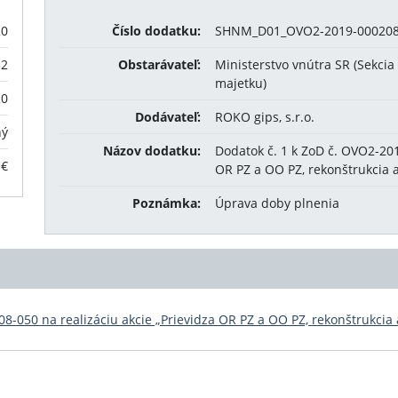
20
Číslo dodatku:
SHNM_D01_OVO2-2019-000208
52
Obstarávateľ:
Ministerstvo vnútra SR (Sekci
majetku)
20
Dodávateľ:
ROKO gips, s.r.o.
ný
Názov dodatku:
Dodatok č. 1 k ZoD č. OVO2-201
 €
OR PZ a OO PZ, rekonštrukcia 
Poznámka:
Úprava doby plnenia
8-050 na realizáciu akcie „Prievidza OR PZ a OO PZ, rekonštrukcia