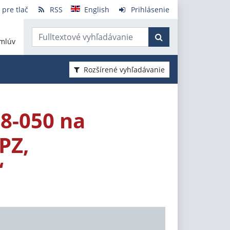
 pre tlač
RSS
English
Prihlásenie
mlúv
Rozšírené vyhľadávanie
8-050 na
PZ,
“