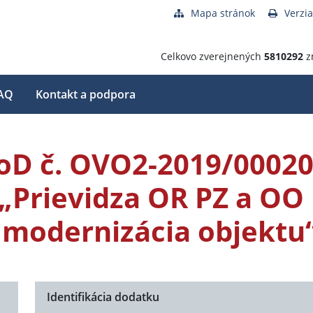
Mapa stránok
Verzia
Celkovo zverejnených
5810292
z
AQ
Kontakt a podpora
ZoD č. OVO2-2019/00020
 „Prievidza OR PZ a OO 
 modernizácia objektu
Identifikácia dodatku