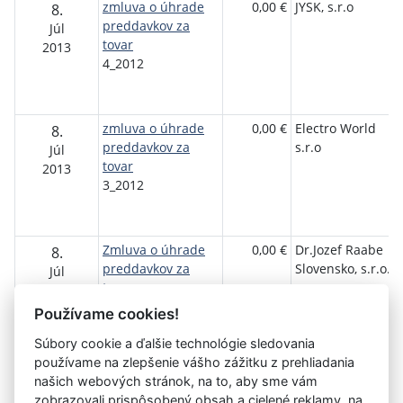
zmluva o úhrade
0,00 €
JYSK, s.r.o
8.
preddavkov za
Júl
tovar
2013
4_2012
zmluva o úhrade
0,00 €
Electro World
8.
preddavkov za
s.r.o
Júl
tovar
2013
3_2012
Zmluva o úhrade
0,00 €
Dr.Jozef Raabe
8.
preddavkov za
Slovensko, s.r.o.
Júl
tovar
2013
2_2012
Používame cookies!
Súbory cookie a ďalšie technológie sledovania
používame na zlepšenie vášho zážitku z prehliadania
našich webových stránok, na to, aby sme vám
zobrazovali prispôsobený obsah a cielené reklamy, na