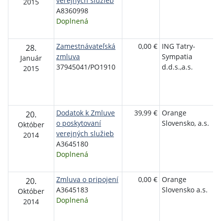
verejných služieb
2015
A8360998
Doplnená
Zamestnávateľská
0,00 €
ING Tatry-
28.
zmluva
Sympatia
Január
37945041/PO1910
d.d.s.,a.s.
2015
Dodatok k Zmluve
39,99 €
Orange
20.
o poskytovaní
Slovensko, a.s.
Október
verejných služieb
2014
A3645180
Doplnená
Zmluva o pripojení
0,00 €
Orange
20.
A3645183
Slovensko a.s.
Október
Doplnená
2014