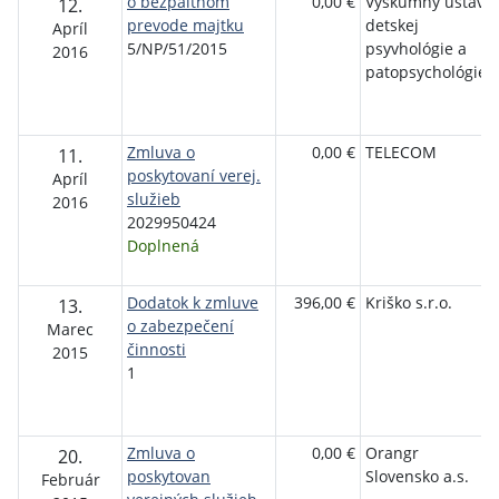
o bezpaltnom
0,00 €
Výskumný ústav
12.
prevode majtku
detskej
Apríl
5/NP/51/2015
psyvhológie a
2016
patopsychológie
Zmluva o
0,00 €
TELECOM
11.
poskytovaní verej.
Apríl
služieb
2016
2029950424
Doplnená
Dodatok k zmluve
396,00 €
Kriško s.r.o.
13.
o zabezpečení
Marec
činnosti
2015
1
Zmluva o
0,00 €
Orangr
20.
poskytovan
Slovensko a.s.
Február