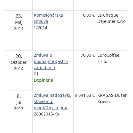
Komisionárska
0,00 €
Le Cheque
23.
zmluva
Dejeuner s.r.o
Máj
1/2014
2014
Zmluva o
70,00 €
EuroCoffee
20.
podnájme gastro
s.r.o.
Október
zariadenia
2014
01
Doplnená
Zmluva nadodávku
9 041,63 €
KRAGAS-Dušan
8.
stavebno-
Kravec
Júl
montážnych prác
2013
28062013-Ks