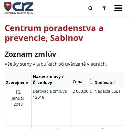
Centrum poradenstva a
prevencie, Sabinov
Zoznam zmlúv
Všetky sumy v tabuľkách sú uvádzané v eurách.
Názov zmluvy /
Cena
Zverejnené
Č. zmluvy
Dodávateľ
Darovacia zmluva
2 000,00 €
Nadácia ESET
10.
12018
Január
2018