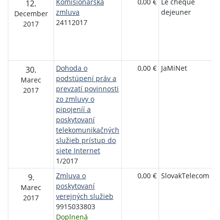
Komisionárska
0,00 €
Le cheque
12.
zmluva
dejeuner
December
24112017
2017
Dohoda o
0,00 €
JaMiNet
30.
podstúpení práv a
Marec
prevzatí povinnosti
2017
zo zmluvy o
pipojeníí a
poskytovaní
telekomunikačných
služieb prístup do
siete Internet
1/2017
Zmluva o
0,00 €
SlovakTelecom
9.
poskytovaní
Marec
verejných služieb
2017
9915033803
Doplnená