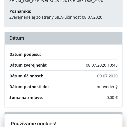
SHNM_D05_KŽP-PO4-SC431-2015-6-055-D05_2020
Poznámka:
Zverejnené aj zo strany SIEA-účinnosť 08.07.2020
Dátum
Dátum podpisu:
Dátum zverejnenia:
08.07.2020 10:48
Dátum účinnosti:
09.07.2020
Dátum platnosti do:
neuvedený
Suma na zmluve:
0,00 €
Príloha
Používame cookies!