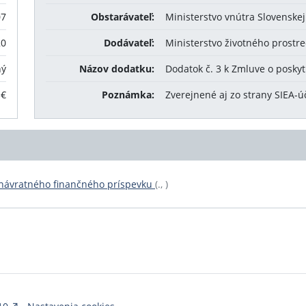
07
Obstarávateľ:
Ministerstvo vnútra Slovenskej
20
Dodávateľ:
Ministerstvo životného prostre
ný
Názov dodatku:
Dodatok č. 3 k Zmluve o posky
 €
Poznámka:
Zverejnené aj zo strany SIEA-ú
enávratného finančného príspevku
(., )