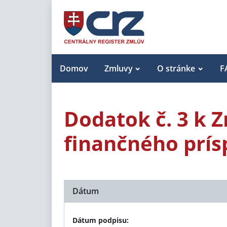
Domov
Zmluvy
O stránke
F
Dodatok č. 3 k 
finančného prí
Dátum
Dátum podpisu: