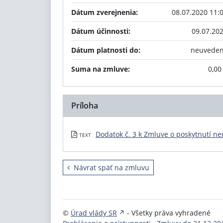
Dátum zverejnenia:
08.07.2020 11:
Dátum účinnosti:
09.07.20
Dátum platnosti do:
neuvede
Suma na zmluve:
0,00
Príloha
Dodatok č. 3 k Zmluve o poskytnutí n
TEXT
Návrat späť na zmluvu
©
Úrad vlády SR
- Všetky práva vyhradené