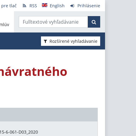
 pre tlač
RSS
English
Prihlásenie
mlúv
Rozšírené vyhľadávanie
enávratného
5-6-061-D03_2020