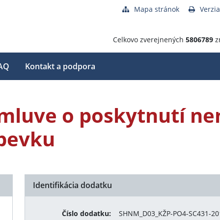
Mapa stránok
Verzia
Celkovo zverejnených
5806789
z
AQ
Kontakt a podpora
Zmluve o poskytnutí n
spevku
Identifikácia dodatku
Číslo dodatku:
SHNM_D03_KŽP-PO4-SC431-201