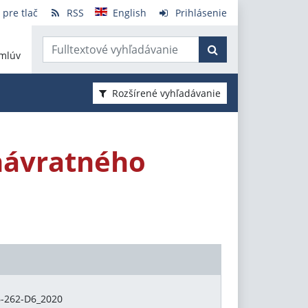
 pre tlač
RSS
English
Prihlásenie
mlúv
Rozšírené vyhľadávanie
návratného
6-262-D6_2020