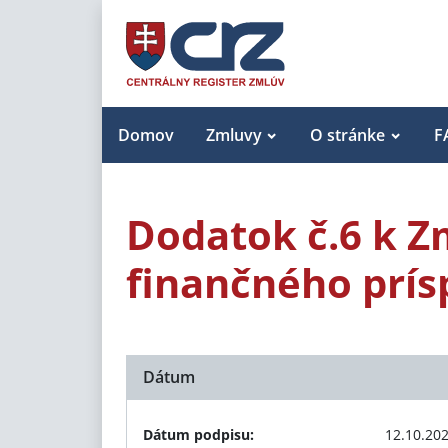
Domov
Zmluvy
O stránke
F
Dodatok č.6 k Z
finančného prí
Dátum
Dátum podpisu:
12.10.20