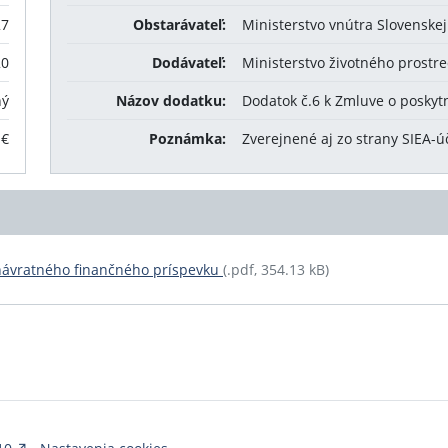
27
Obstarávateľ:
Ministerstvo vnútra Slovenskej
20
Dodávateľ:
Ministerstvo životného prostre
ný
Názov dodatku:
Dodatok č.6 k Zmluve o posky
 €
Poznámka:
Zverejnené aj zo strany SIEA-ú
enávratného finančného príspevku
(.pdf, 354.13 kB)