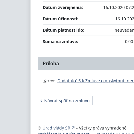
Dátum zverejnenia:
16.10.2020 07:
Dátum účinnosti:
16.10.20
Dátum platnosti do:
neuvede
Suma na zmluve:
0,00
Príloha
Dodatok č.6 k Zmluve o poskytnutí n
TEXT
Návrat späť na zmluvu
©
Úrad vlády SR
- Všetky práva vyhradené