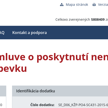
Mapa stránok
Verzia
Celkovo zverejnených
5808409
z
AQ
Kontakt a podpora
mluve o poskytnutí ne
spevku
Identifikácia dodatku
20
Číslo dodatku:
SE_D06_KŽP-PO4-SC431-2015-