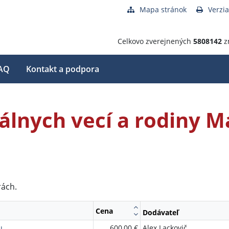
Mapa stránok
Verzia
Celkovo zverejnených
5808142
z
AQ
Kontakt a podpora
iálnych vecí a rodiny M
rách.
Cena
Dodávateľ
u
600,00 €
Alex Lackovič