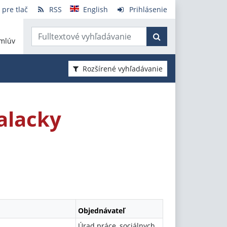
 pre tlač
RSS
English
Prihlásenie
mlúv
Rozšírené vyhľadávanie
alacky
Objednávateľ
Úrad práce, sociálnych