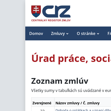
Domov
Zmluvy
O stránke
F
Úrad práce, soc
Zoznam zmlúv
Všetky sumy v tabuľkách sú uvádzané v eu
Zverejnené
Názov zmluvy / Č. zmluvy
Dohoda o splátkach a uznaní dlh