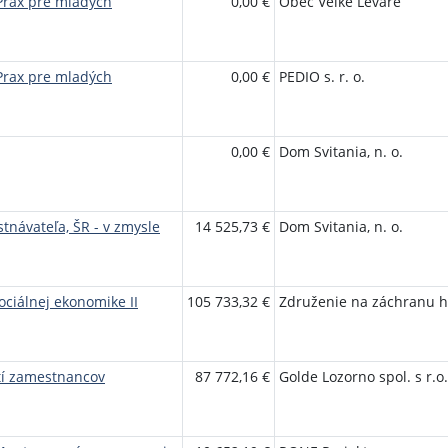
Prax pre mladých
0,00 €
Obec Veľké Leváre
Prax pre mladých
0,00 €
PEDIO s. r. o.
0,00 €
Dom Svitania, n. o.
tnávateľa, ŠR - v zmysle
14 525,73 €
Dom Svitania, n. o.
ociálnej ekonomike II
105 733,32 €
Združenie na záchranu h
tí zamestnancov
87 772,16 €
Golde Lozorno spol. s r.o.