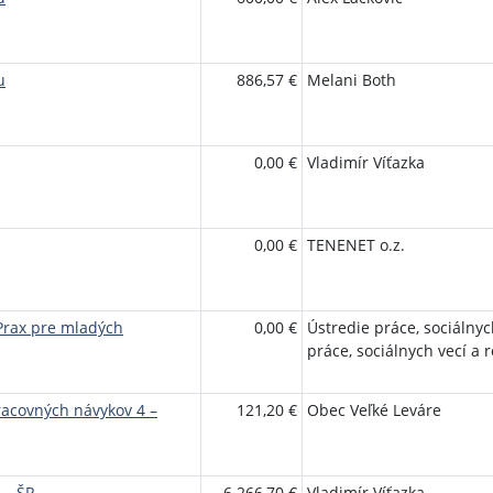
u
886,57 €
Melani Both
0,00 €
Vladimír Víťazka
0,00 €
TENENET o.z.
Prax pre mladých
0,00 €
Ústredie práce, sociálnyc
práce, sociálnych vecí a 
acovných návykov 4 –
121,20 €
Obec Veľké Leváre
 – ŠR
6 266,70 €
Vladimír Víťazka