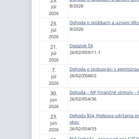
23.
8/2026
Júl
2026
Dohoda o splátkach a uznaní dlh
23.
9/2026
Júl
2026
Dodatok ŠR
21.
26/02/059/11-1
Júl
2026
Dohoda o spolupráci s agentúrou
7.
26/02/Z040/2
Júl
2026
Dohoda – NP Finančné stimuly – 
30.
26/02/054/36
Jún
2026
Dohoda §54, Podpora udržania pr
23.
obec
Jún
26/02/054/33
2026
§60 Dohoda - príspevok pre SZČO