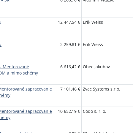
u
12 447,54 €
Erik Weiss
u
2 259,81 €
Erik Weiss
 - Mentorované
6 616,42 €
Obec Jakubov
y DM a mimo schémy
 Mentorované zapracovanie
7 101,46 €
Zvac Systems s.r.o.
chémy
 Mentorované zapracovanie
10 652,19 €
Codo s. r. o.
chémy