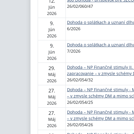
12.
26/02/060/47
Jún
2026
Dohoda o splátkach a uznaní dlh
9.
6/2026
Jún
2026
Dohoda o splátkach a uznaní dlh
9.
7/2026
Jún
2026
Dohoda – NP Finančné stimuly II.
29.
zapracovanie – v zmysle schém
Máj
26/02/054/32
2026
Dohoda – NP Finančné stimuly -
27.
– v zmysle schémy DM a mimo s
Máj
26/02/054/25
2026
Dohoda – NP Finančné stimuly -
27.
– v zmysle schémy DM a mimo s
Máj
26/02/054/26
2026