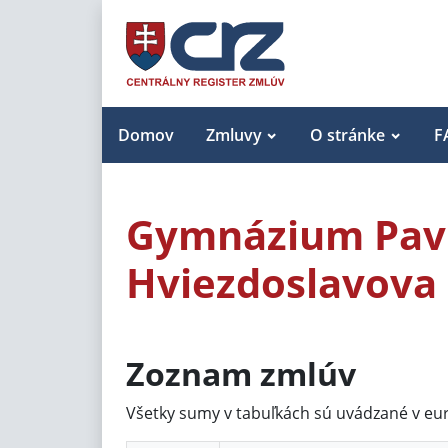
Domov
Zmluvy
O stránke
F
Gymnázium Pavl
Hviezdoslavova
Zoznam zmlúv
Všetky sumy v tabuľkách sú uvádzané v eu