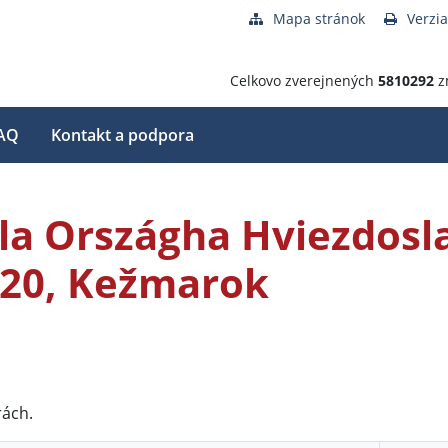
Mapa stránok
Verzia
Celkovo zverejnených
5810292
z
AQ
Kontakt a podpora
a Országha Hviezdosl
 20, Kežmarok
rách.