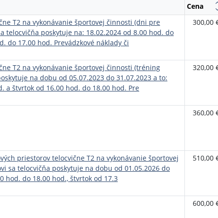
Cena
čne T2 na vykonávanie športovej činnosti (dni pre
300,00 
a telocvičňa poskytuje na: 18.02.2024 od 8.00 hod. do
od. do 17.00 hod. Prevádzkové náklady či
čne T2 na vykonávanie športovej činnosti (tréning
320,00 
poskytuje na dobu od 05.07.2023 do 31.07.2023 a to:
. a štvrtok od 16.00 hod. do 18.00 hod. Pre
360,00 
ých priestorov telocvične T2 na vykonávanie športovej
510,00 
ovi sa telocvičňa poskytuje na dobu od 01.05.2026 do
0 hod. do 18.00 hod., štvrtok od 17.3
600,00 