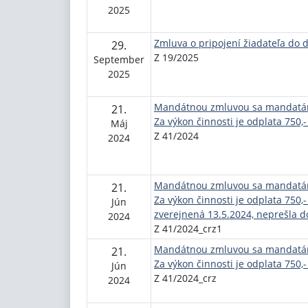
2025
Zmluva o pripojení žiadateľa do 
29.
Z 19/2025
September
2025
Mandátnou zmluvou sa mandatár 
21.
Za výkon činnosti je odplata 750,
Máj
Z 41/2024
2024
Mandátnou zmluvou sa mandatár 
21.
Za výkon činnosti je odplata 750,
Jún
zverejnená 13.5.2024, neprešla d
2024
Z 41/2024_crz1
Mandátnou zmluvou sa mandatár 
21.
Za výkon činnosti je odplata 750,
Jún
Z 41/2024_crz
2024