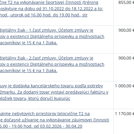
čne T2 na vykonávanie športovej činnosti (tréning
855,00 
poskytuje na dobu od 31.10.2022 do 18.12.2022 a to:
od., utorok od 16.00 hod. do 19.00 hod., str
igitálny žiak - 1.časť zmluvy. Účelom zmluvy je
900,00 
ov o existencii Digitálneho príspevku a možnostiach
acovníkovi je 15 € na 1 žiaka.
igitálny žiak - 2.časť zmluvy. Účelom zmluvy je
900,00 
ov o existencii Digitálneho príspevku a možnostiach
acovníkovi je 15 € na 1 žiaka.
vy je dodávka kancelárskeho tovaru podľa potreby
1 000,00 
žmarku. Za dodaný tovar vystaví predávajúci faktúru v
oložiek tovaru, ktorú doručí kupujúc
ájme nebytových priestorov telocvične T2 na
1 170,00 
 je dočasné užívanie na vykonávanie záujmovej činnosti
16.00 - 19.00 hod. od 03.02.2026 - 30.04.20