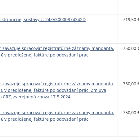
distribučnej sústavy č. 24ZVS0000874342D
719,50 
zaväzuje spracovať registratúrne záznamy mandanta.
750,00 
- € v predloženej faktúre po odovzdaní prác.
zaväzuje spracovať registratúrne záznamy mandanta.
750,00 
- € v predloženej faktúre po odovzdaní prác. Zmluva
o CRZ, zverejnená znova 17.5.2024
zaväzuje spracovať registratúrne záznamy mandanta.
750,00 
- € v predloženej faktúre po odovzdaní prác.