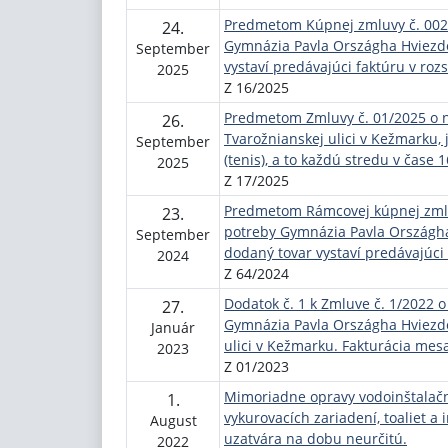
Predmetom Kúpnej zmluvy č. 002/
24.
Gymnázia Pavla Országha Hviezdo
September
vystaví predávajúci faktúru v rozs
2025
Z 16/2025
Predmetom Zmluvy č. 01/2025 o n
26.
Tvarožnianskej ulici v Kežmarku,
September
(tenis), a to každú stredu v čase 
2025
Z 17/2025
Predmetom Rámcovej kúpnej zmluv
23.
potreby Gymnázia Pavla Országha
September
dodaný tovar vystaví predávajúci 
2024
Z 64/2024
Dodatok č. 1 k Zmluve č. 1/2022 o
27.
Gymnázia Pavla Országha Hviezdo
Január
ulici v Kežmarku. Fakturácia mes
2023
Z 01/2023
Mimoriadne opravy vodoinštalačn
1.
vykurovacích zariadení, toaliet a 
August
uzatvára na dobu neurčitú.
2022