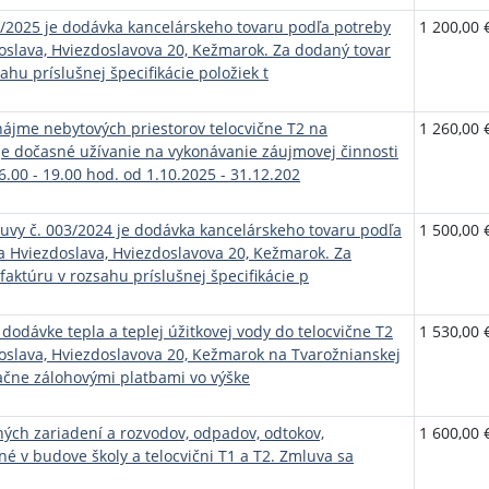
2025 je dodávka kancelárskeho tovaru podľa potreby
1 200,00 
slava, Hviezdoslavova 20, Kežmarok. Za dodaný tovar
ahu príslušnej špecifikácie položiek t
ájme nebytových priestorov telocvične T2 na
1 260,00 
 je dočasné užívanie na vykonávanie záujmovej činnosti
16.00 - 19.00 hod. od 1.10.2025 - 31.12.202
y č. 003/2024 je dodávka kancelárskeho tovaru podľa
1 500,00 
 Hviezdoslava, Hviezdoslavova 20, Kežmarok. Za
faktúru v rozsahu príslušnej špecifikácie p
 dodávke tepla a teplej úžitkovej vody do telocvične T2
1 530,00 
slava, Hviezdoslavova 20, Kežmarok na Tvarožnianskej
ačne zálohovými platbami vo výške
ých zariadení a rozvodov, odpadov, odtokov,
1 600,00 
iné v budove školy a telocvični T1 a T2. Zmluva sa