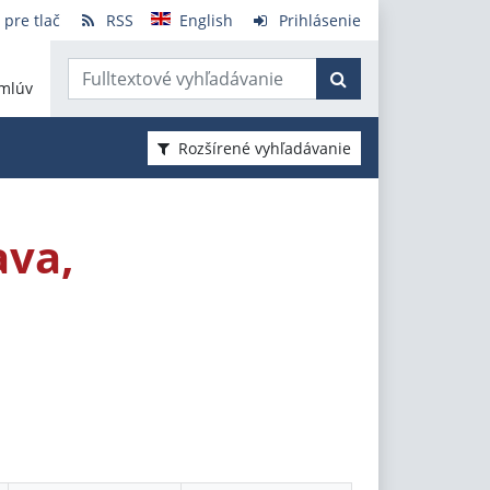
 pre tlač
RSS
English
Prihlásenie
mlúv
Rozšírené vyhľadávanie
ava,