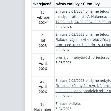
Zverejnené
Názov zmluvy / Č. zmluvy
Zmluva č.01/2024 o nájme telocvi
13.
mladých futbalistov). Nájomcovi s
Február
17.00 hod., 24.02.2024 od 8.00 h
2024
Z 02/2024
Zmluva č.02/2023 o nájme telocvi
4.
žiakov). Nájomcovi sa telocvičňa 
Júl
utorok od 16.00 hod. do 18.00 hod
2023
Z 06/2023
prenájom nebytových priestorov
15.
Z 08/2026
Apríl
2026
Zmluva č.02/2026 o nájme nebytov
28.
činnosti (tréning žiakov). Nájomc
Apríl
30.06.2026 a to: pondelok od 17.0
2026
Z 09/2026
Zmluva o dielo:
18.
Z 24/2025
November