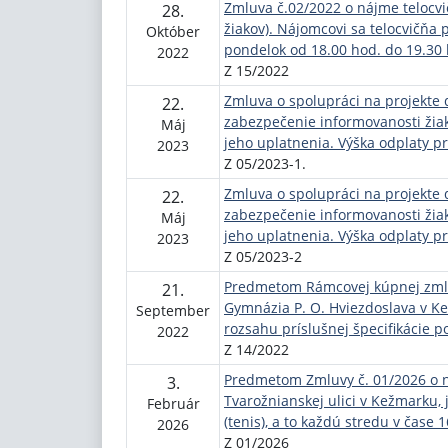
Zmluva č.02/2022 o nájme telocvi
28.
žiakov). Nájomcovi sa telocvičňa 
Október
pondelok od 18.00 hod. do 19.30 h
2022
Z 15/2022
Zmluva o spolupráci na projekte d
22.
zabezpečenie informovanosti žiak
Máj
jeho uplatnenia. Výška odplaty pr
2023
Z 05/2023-1.
Zmluva o spolupráci na projekte d
22.
zabezpečenie informovanosti žiak
Máj
jeho uplatnenia. Výška odplaty pr
2023
Z 05/2023-2
Predmetom Rámcovej kúpnej zmlu
21.
Gymnázia P. O. Hviezdoslava v Ke
September
rozsahu príslušnej špecifikácie p
2022
Z 14/2022
Predmetom Zmluvy č. 01/2026 o n
3.
Tvarožnianskej ulici v Kežmarku,
Február
(tenis), a to každú stredu v čase 
2026
Z 01/2026