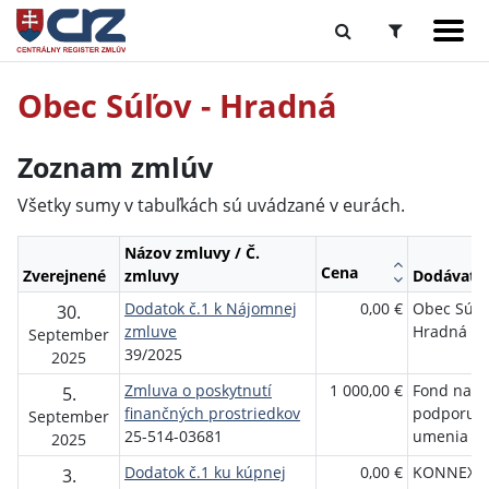
Obec Súľov - Hradná
Zoznam zmlúv
Všetky sumy v tabuľkách sú uvádzané v eurách.
Názov zmluvy / Č.
Cena
Zverejnené
zmluvy
Dodávateľ
Dodatok č.1 k Nájomnej
0,00 €
Obec Súľov
30.
zmluve
Hradná
September
39/2025
2025
Zmluva o poskytnutí
1 000,00 €
Fond na
5.
finančných prostriedkov
podporu
September
25-514-03681
umenia
2025
Dodatok č.1 ku kúpnej
0,00 €
KONNEX s.
3.