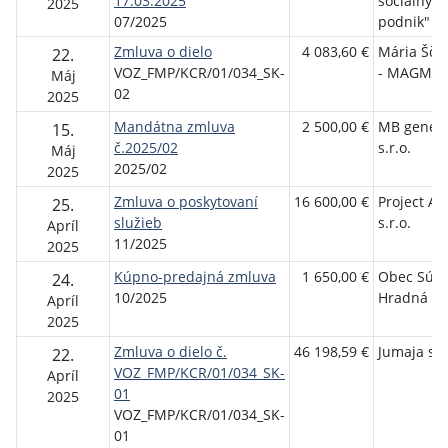
17.03.2025
sociálny
2025
07/2025
podnik"
Zmluva o dielo
4 083,60 €
Mária Šču
22.
VOZ_FMP/KCR/01/034_SK-
- MAGMA
Máj
02
2025
Mandátna zmluva
2 500,00 €
MB genero
15.
č.2025/02
s.r.o.
Máj
2025/02
2025
Zmluva o poskytovaní
16 600,00 €
Project Ad
25.
služieb
s.r.o.
Apríl
11/2025
2025
Kúpno-predajná zmluva
1 650,00 €
Obec Súľov
24.
10/2025
Hradná
Apríl
2025
Zmluva o dielo č.
46 198,59 €
Jumaja s.r
22.
VOZ_FMP/KCR/01/034_SK-
Apríl
01
2025
VOZ_FMP/KCR/01/034_SK-
01