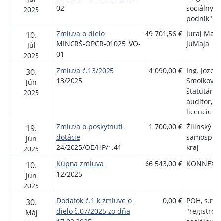
02
sociálny
2025
podnik"
Zmluva o dielo
49 701,56 €
Juraj Masl
10.
MINCRŠ-OPCR-01025_VO-
JuMaja
Júl
01
2025
Zmluva č.13/2025
4 090,00 €
Ing. Jozefí
30.
13/2025
Smolková,
Jún
štatutárny
2025
audítor, čí
licencie 2
Zmluva o poskytnutí
1 700,00 €
Žilinský
19.
dotácie
samosprá
Jún
24/2025/OE/HP/1.41
kraj
2025
Kúpna zmluva
66 543,00 €
KONNEX s.
10.
12/2025
Jún
2025
Dodatok č.1 k zmluve o
0,00 €
POH, s.r.o.
30.
dielo č.07/2025 zo dňa
"registrov
Máj