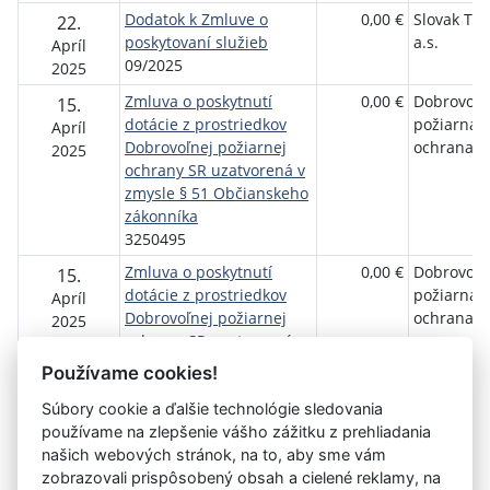
Dodatok k Zmluve o
0,00 €
Slovak Tel
22.
poskytovaní služieb
a.s.
Apríl
09/2025
2025
Zmluva o poskytnutí
0,00 €
Dobrovoľn
15.
dotácie z prostriedkov
požiarna
Apríl
Dobrovoľnej požiarnej
ochrana S
2025
ochrany SR uzatvorená v
zmysle § 51 Občianskeho
zákonníka
3250495
Zmluva o poskytnutí
0,00 €
Dobrovoľn
15.
dotácie z prostriedkov
požiarna
Apríl
Dobrovoľnej požiarnej
ochrana S
2025
ochrany SR uzatvorená v
zmysle § 51 Občianskeho
Používame cookies!
zákonníka
Súbory cookie a ďalšie technológie sledovania
1425162
používame na zlepšenie vášho zážitku z prehliadania
našich webových stránok, na to, aby sme vám
zobrazovali prispôsobený obsah a cielené reklamy, na
Aktuálna