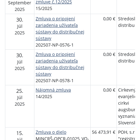
zmluve č.12/2025
September
15/2025
2025
Zmluva o pripojení
0,00 €
Stredoslo
30.
zariadenia užívateľa
distribučná
Júl
sústavy do distribučnej
2025
sústavy
202507-NP-0576-1
Zmluva o pripojení
0,00 €
Stredoslo
30.
zariadenia užívateľa
distribučná
Júl
sústavy do distribučnej
2025
sústavy
202507-NP-0578-1
Nájomná zmluva
0,00 €
Cirkevný z
25.
14/2025
evanjelick
Júl
cirkvi
2025
augsburs
vyznania 
Slovensku
Zmluva o dielo
56 473,91 €
POH, s.r.o.
15.
MINCRŠ-OPCR-01025_VO-
"registrov
Júl