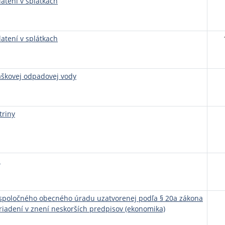
atení v splátkach
atení v splátkach
aškovej odpadovej vody
triny
1
í spoločného obecného úradu uzatvorenej podľa § 20a zákona
iadení v znení neskorších predpisov (ekonomika)