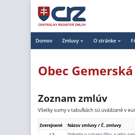
Domov
Zmluvy
O stránke
F
Obec Gemerská
Zoznam zmlúv
Všetky sumy v tabuľkách sú uvádzané v eu
Zverejnené
Názov zmluvy / Č. zmluvy
Dohoda o uznaní dlhu a jeho zapl