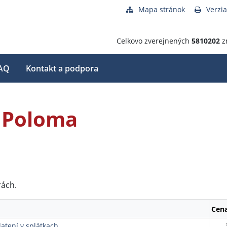
Mapa stránok
Verzia
Celkovo zverejnených
5810202
z
AQ
Kontakt a podpora
 Poloma
rách.
Cen
atení v splátkach