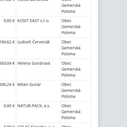
Gemerská
Poloma
0,00 €
KOSIT EAST s.r.o.
Obec
Gemerská
Poloma
184,62 €
Ľudovít Červenák
Obec
Gemerská
Poloma
260,04 €
Helena Gunárová
Obec
Gemerská
Poloma
206,24 €
Milan Gunár
Obec
Gemerská
Poloma
0,00 €
NATUR-PACK, a.s.
Obec
Gemerská
Poloma
0,00 €
COLAS Slovakia, a. s.
Obec