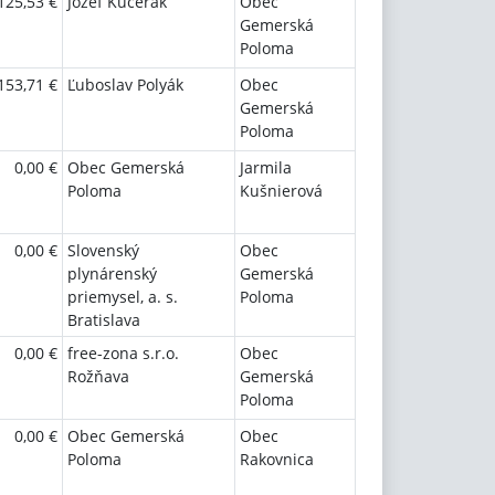
125,53 €
Jozef Kučerák
Obec
Gemerská
Poloma
153,71 €
Ľuboslav Polyák
Obec
Gemerská
Poloma
0,00 €
Obec Gemerská
Jarmila
Poloma
Kušnierová
0,00 €
Slovenský
Obec
plynárenský
Gemerská
priemysel, a. s.
Poloma
Bratislava
0,00 €
free-zona s.r.o.
Obec
Rožňava
Gemerská
Poloma
0,00 €
Obec Gemerská
Obec
Poloma
Rakovnica