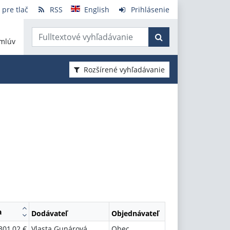
 pre tlač
RSS
English
Prihlásenie
mlúv
Rozšírené vyhľadávanie
a
Dodávateľ
Objednávateľ
301,02 €
Vlasta Gunárová
Obec