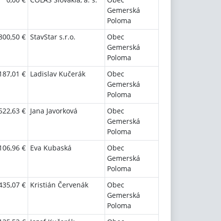
Gemerská
Poloma
800,50 €
StavStar s.r.o.
Obec
Gemerská
Poloma
187,01 €
Ladislav Kučerák
Obec
Gemerská
Poloma
522,63 €
Jana Javorková
Obec
Gemerská
Poloma
106,96 €
Eva Kubaská
Obec
Gemerská
Poloma
435,07 €
Kristián Červenák
Obec
Gemerská
Poloma