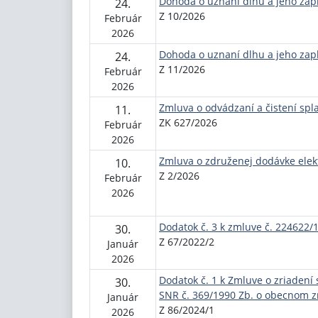
Dohoda o uznaní dlhu a jeho zapl
24.
Z 10/2026
Február
2026
Dohoda o uznaní dlhu a jeho zapl
24.
Z 11/2026
Február
2026
Zmluva o odvádzaní a čistení spl
11.
ZK 627/2026
Február
2026
Zmluva o združenej dodávke elek
10.
Z 2/2026
Február
2026
Dodatok č. 3 k zmluve č. 224622/
30.
Z 67/2022/2
Január
2026
Dodatok č. 1 k Zmluve o zriaden
30.
SNR č. 369/1990 Zb. o obecnom zr
Január
Z 86/2024/1
2026