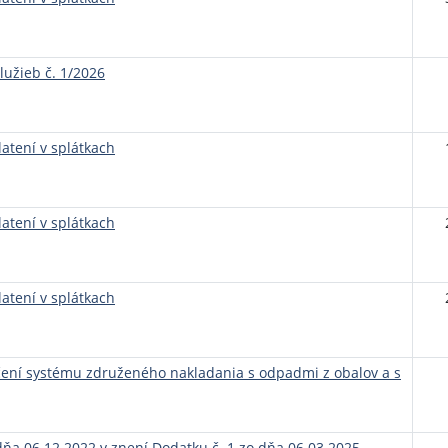
lužieb č. 1/2026
atení v splátkach
atení v splátkach
atení v splátkach
čení systému združeného nakladania s odpadmi z obalov a s
 dňa 06.12.2022 v znení Dodatku č. 1 zo dňa 06.03.2025